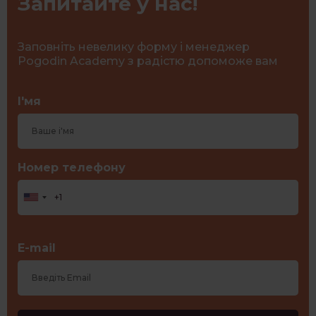
Запитайте у нас!
Заповніть невелику форму і менеджер
Pogodin Academy з радістю допоможе вам
І'мя
Номер телефону
E-mail