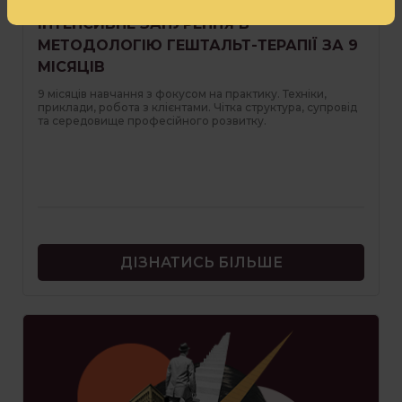
ІНТЕНСИВНЕ ЗАНУРЕННЯ В
МЕТОДОЛОГІЮ ГЕШТАЛЬТ-ТЕРАПІЇ ЗА 9
МІСЯЦІВ
9 місяців навчання з фокусом на практику. Техніки,
приклади, робота з клієнтами. Чітка структура, супровід
та середовище професійного розвитку.
ДІЗНАТИСЬ БІЛЬШЕ