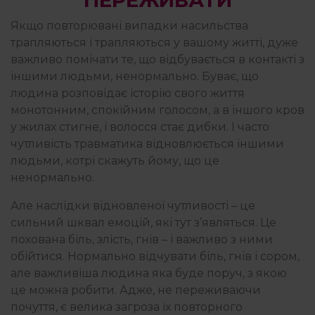
ПЕРЕЖИВАТИ
Якщо повторювані випадки насильства
трапляються і трапляються у вашому житті, дуже
важливо помічати те, що відбувається в контакті з
іншими людьми, ненормально. Буває, що
людина розповідає історію свого життя
монотонним, спокійним голосом, а в іншого кров
у жилах стигне, і волосся стає дибки. І часто
чутливість травматика відновлюється іншими
людьми, котрі скажуть йому, що це
ненормально.
Але наслідки відновленої чутливості – це
сильний шквал емоцій, які тут з’являться. Це
похована біль, злість, гнів – і важливо з ними
обійтися. Нормально відчувати біль, гнів і сором,
але важливіша людина яка буде поруч, з якою
це можна робити. Адже, не переживаючи
почуття, є велика загроза їх повторного