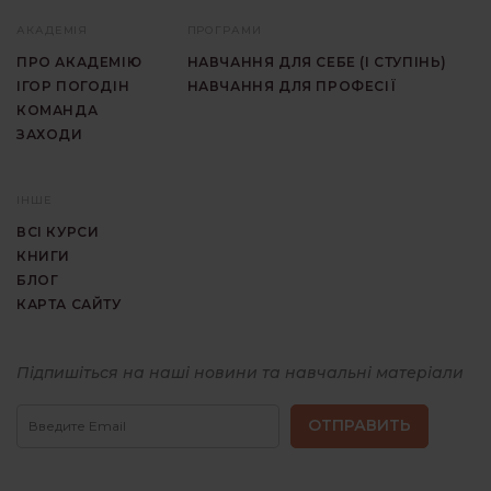
АКАДЕМІЯ
ПРОГРАМИ
ПРО АКАДЕМІЮ
НАВЧАННЯ ДЛЯ СЕБЕ (I СТУПIНЬ)
ІГОР ПОГОДІН
НАВЧАННЯ ДЛЯ ПРОФЕСІЇ
КОМАНДА
ЗАХОДИ
ІНШЕ
ВСІ КУРСИ
КНИГИ
БЛОГ
КАРТА САЙТУ
Підпишіться на наші новини та навчальні матеріали
Гештальт
Курси
терапія
та
навчання
гештальт
терапії