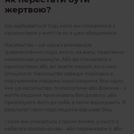
жертвою?
КРИЗИ І ТРАВМИ
Що відбувається тоді, коли ми стикаємося з
насильством у житті та як з цим обходимося.
ЛІТЕРАТУРА
Насильство – це одна з різновидів
травматогенної події, якого, на жаль, практично
ПОЧУТТЯ
неможливо уникнути. Або ви стикаєтеся з
насильством, або ви знаєте людей, які з ним
зіткнулися. Насильство завжди пов’язано з
порушенням кордону іншої людини. Все одно,
ПСИХОЛОГІЯ
яке це насильство, психологічне або фізичне – у
життя людини проникають без дозволу, або
прив’язують його до себе, а потім відкидають. В
результаті такої події людина відчуває біль.
І коли він стикається з таким болем, у нього є
небагата альтернатива – або переживати її, або