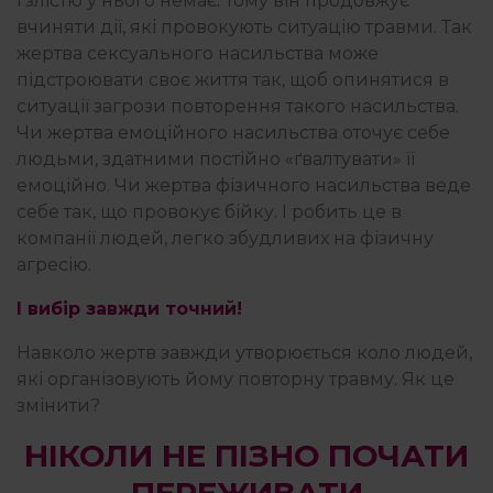
і злістю у нього немає. Тому він продовжує
вчиняти дії, які провокують ситуацію травми. Так
жертва сексуального насильства може
підстроювати своє життя так, щоб опинятися в
ситуації загрози повторення такого насильства.
Чи жертва емоційного насильства оточує себе
людьми, здатними постійно «ґвалтувати» її
емоційно. Чи жертва фізичного насильства веде
себе так, що провокує бійку. І робить це в
компанії людей, легко збудливих на фізичну
агресію.
І вибір завжди точний!
Навколо жертв завжди утворюється коло людей,
які організовують йому повторну травму. Як це
змінити?
НІКОЛИ НЕ ПІЗНО ПОЧАТИ