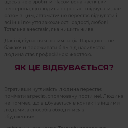
щось з нею зробити. Часом вона настільки
нестерпна, що людина перестає її відчувати, але
разом з цим, автоматично перестає відчувати і
всі інші почуття закоханості, радості, любові.
Тотальна анестезія, яка нищить живе.
Далі відбувається віктимізація. Парадокс – не
бажаючи переживати біль від насильства,
людина стає професійною жертвою.
ЯК ЦЕ ВІДБУВАЄТЬСЯ?
Втративши чутливість, людина перестає
помічати агресію, спрямовану проти неї. Людина
не помічає, що відбувається в контакті з іншими
людьми, а способів обходитися з
збудженням