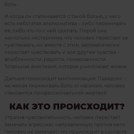
боль
.
И когда он сталкивается с такой болью, у него
ПРАКТИКА ГЕШТАЛЬТ-ТЕРАПИИ
есть небогатая альтернатива – либо переживать
ее, либо что-то с ней сделать. Порой она
настолько нестерпима, что человек перестает ее
ПРИСУТСТВИЕ И ОСОЗНАВАНИЕ
чувствовать, но вместе с этим, автоматически
перестает чувствовать и все другие чувства –
влюбленности, радости, привязанности.
ПСИХОЛОГИЯ
Тотальная анестезия, которая уничтожает живое.
Дальше происходит виктимизация. Парадокс –
не желая переживать боль от насилия, человек
ПСИХОТЕРАПИЯ ПЕРЕЖИВАНИЕМ
становится профессиональной жертвой.
КАК ЭТО ПРОИСХОДИТ?
РАБОТА С ПСИХОЛОГОМ
Утратив чувствительность, человек перестает
замечать агрессию, направленную против него.
Человек не замечает, что происходит в контакте