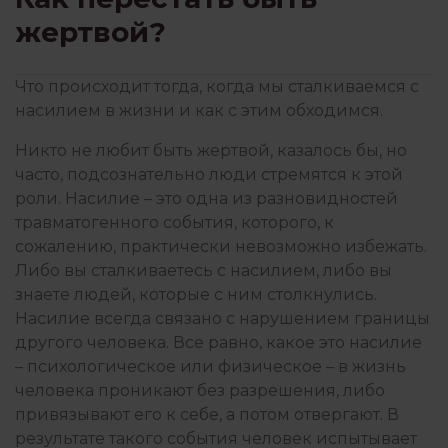
жертвой?
КОНЦЕПЦИИ
Что происходит тогда, когда мы сталкиваемся с
насилием в жизни и как с этим обходимся.
КРИЗИСЫ И ТРАВМЫ
Никто не любит быть жертвой, казалось бы, но
часто, подсознательно люди стремятся к этой
ЛИТЕРАТУРА
роли. Насилие – это одна из разновидностей
травматогенного события, которого, к
сожалению, практически невозможно избежать.
Либо вы сталкиваетесь с насилием, либо вы
ОТНОШЕНИЯ
знаете людей, которые с ним столкнулись.
Насилие всегда связано с нарушением границы
другого человека. Все равно, какое это насилие
ПОИСК СЕБЯ
– психологическое или физическое – в жизнь
человека проникают без разрешения, либо
привязывают его к себе, а потом отвергают. В
ПОТРЕБНОСТИ
результате такого события человек испытывает