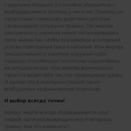
РОБОТА З ПСИХОЛОГОМ
с другими людьми, а способов обходиться с
возбуждением и злостью у него нет. Поэтому он
продолжает совершать действия, которые
СЕМЬЯ И ДЕТИ
провоцируют ситуацию травмы. Так жертва
сексуального насилия может организовывать
свою жизнь так, чтобы оказываться в ситуации
угрозы повторения такого насилия. Или жертва
СТРАХИ
эмоционального насилия окружает себя
людьми, способными постоянно «насиловать»
ее эмоционально. Или жертва физического
ФИЛОСОФИЯ ИЗБЫТКА
насилия ведет себя так, что провоцирует драку.
И делает это в компании людей, легко
возбудимых на физическую агрессию.
ЧУВСТВА
И выбор всегда точен!
Вокруг жертв всегда образовывается круг
людей, организовывающих ему повторную
травму. Как это изменить?