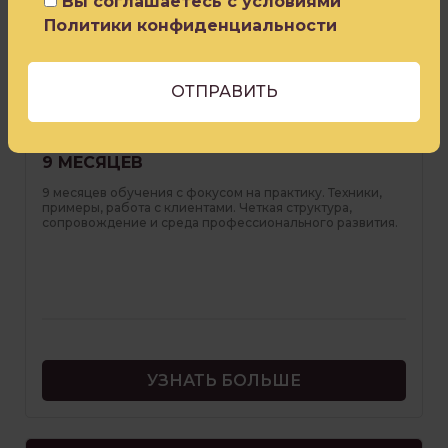
Вы соглашаетесь с условиями
Политики конфиденциальности
ИНТЕНСИВНОЕ ПОГРУЖЕНИЕ В
МЕТОДОЛОГИЮ ГЕШТАЛЬТ-ТЕРАПИИ ЗА
9 МЕСЯЦЕВ
9 месяцев обучения с фокусом на практику. Техники,
примеры, работа с клиентами. Четкая структура,
сопровождение и среда профессионального развития.
УЗНАТЬ БОЛЬШЕ