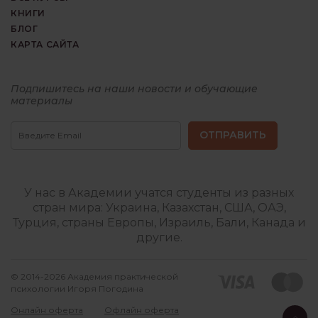
КНИГИ
БЛОГ
КАРТА САЙТА
Подпишитесь на наши новости и обучающие
Гештальт
Курсы
материалы
терапия
и
обучение
гештальт
терапии
У нас в Академии учатся студенты из разных
стран мира: Украина, Казахстан, США, ОАЭ,
Турция, страны Европы, Израиль, Бали, Канада и
другие.
© 2014-2026 Академия практической
психологии Игоря Погодина
Онлайн оферта
Офлайн оферта