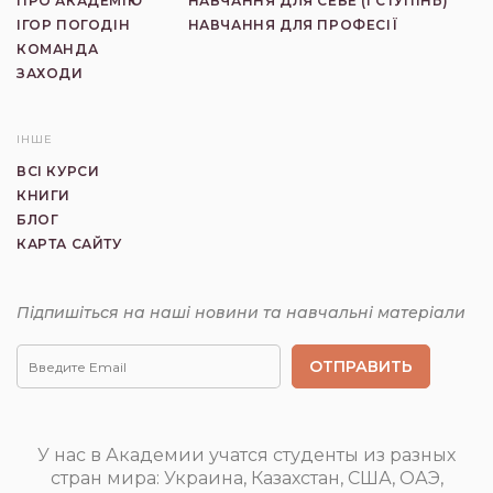
ПРО АКАДЕМІЮ
НАВЧАННЯ ДЛЯ СЕБЕ (I СТУПIНЬ)
ІГОР ПОГОДІН
НАВЧАННЯ ДЛЯ ПРОФЕСІЇ
КОМАНДА
ЗАХОДИ
ІНШЕ
ВСІ КУРСИ
КНИГИ
БЛОГ
КАРТА САЙТУ
Підпишіться на наші новини та навчальні матеріали
Гештальт
Курси
терапія
та
навчання
гештальт
терапії
У нас в Академии учатся студенты из разных
стран мира: Украина, Казахстан, США, ОАЭ,