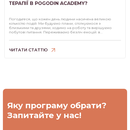
ТЕРАПІЇ В POGODIN ACADEMY?
Погодьтеся, що кожен день людини насичена великою
кількістю подій. Ми будуємо плани, спілкуємося з
близькими та друзями, ходимо на роботу та вирішуємо
побутові питання. Переживаємо безліч емоцій: в...
ЧИТАТИ СТАТТЮ
Яку програму обрати?
Запитайте у нас!