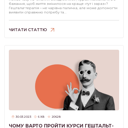
бажання, щоб життя змінилося на краще «тут і зараз»?
Гештальт терапія – не чарівна паличка, але може допомогти
виявити справжню потребу та...
ЧИТАТИ СТАТТЮ
30.03.2023
6
ХВ
20628
ЧОМУ ВАРТО ПРОЙТИ КУРСИ ГЕШТАЛЬТ-