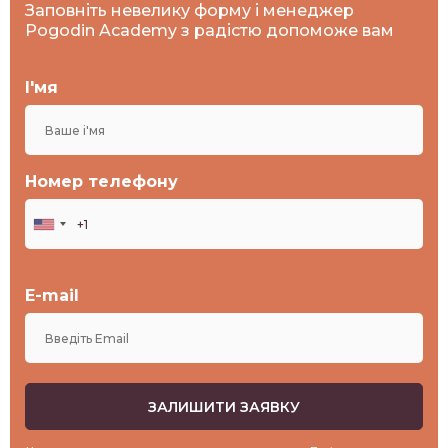
Заповніть невелику форму і менеджер
Pogodin Academy з радістю допоможе вам
І'мя
Номер телефону
E-mail