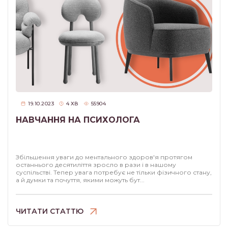
КРИЗИ І ТРАВМИ
ЛІТЕРАТУРА
ПОЧУТТЯ
19.10.2023
4
ХВ
55904
НАВЧАННЯ НА ПСИХОЛОГА
ПСИХОЛОГІЯ
Збільшення уваги до ментального здоров'я протягом
останнього десятиліття зросло в рази і в нашому
суспільстві. Тепер увага потребує не тільки фізичного стану,
а й думки та почуття, якими можуть бут...
ЧИТАТИ СТАТТЮ