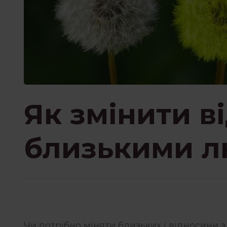
Як змінити в
близькими 
Чи потрібно міняти близьких і відносини 