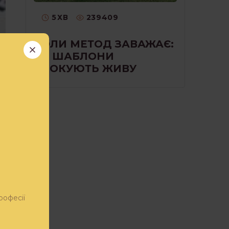
5
ХВ
239409
КОЛИ МЕТОД ЗАВАЖАЄ:
ЯК ШАБЛОНИ
БЛОКУЮТЬ ЖИВУ
РОБОТУ З КЛІЄНТОМ
я
индром
рофесії