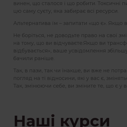
винен, що сталося і що робити. Токсичні 
цю саму суєту, яка забирає всі ресурси.
Альтернатива їм – запитати «що є». Якщо в
Не боріться, не доводьте право на свої зм
на тому, що ви відчуваєте.Якщо ви транс
відбувається», ваше усвідомлення збільшу
бачили раніше.
Так, в пази, так чи інакше, ви вже не пот
погляд на ті відносини, які у вас є, змінят
Так, змінюючи себе, ви зміните те, що є у в
Наші курси