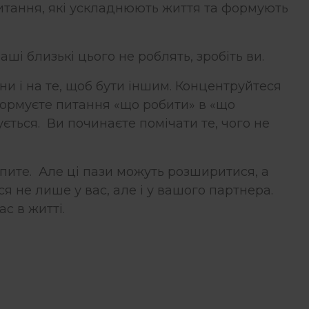
питання, які ускладнюють життя та формують
аші близькі цього не роблять, зробіть ви.
іни і на те, щоб бути іншим. Концентруйтеся
формуєте питання «що робити» в «що
ється. Ви починаєте помічати те, чого не
рапите. Але ці пази можуть розширитися, а
ься не лише у вас, але і у вашого партнера.
ас в житті.