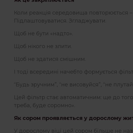
Коли реакція середовища повторюється – 
Підлаштовуватися. Згладжувати.
Щоб не бути «надто».
Щоб нікого не злити.
Щоб не здатися смішним.
І тоді всередині начебто формується філь
“Будь зручним”, “не висовуйся”, “не плута
Цей фільтр стає автоматичним: ще до того,
треба, буде соромно».
Як сором проявляється у дорослому жи
У дорослому віці цей сором більше не наз