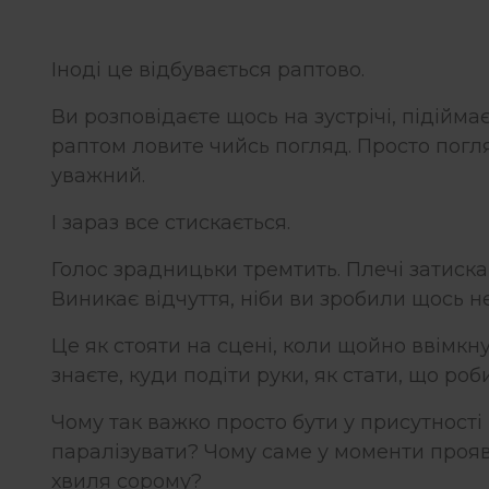
Іноді це відбувається раптово.
Ви розповідаєте щось на зустрічі, підіймає
раптом ловите чийсь погляд. Просто погля
уважний.
І зараз все стискається.
Голос зрадницьки тремтить. Плечі затискаю
Виникає відчуття, ніби ви зробили щось н
Це як стояти на сцені, коли щойно ввімкнули
знаєте, куди подіти руки, як стати, що роб
Чому так важко просто бути у присутност
паралізувати? Чому саме у моменти прояв
хвиля сорому?