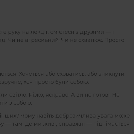
те руку на лекції, смієтеся з друзями — і
д. Чи не агресивний. Чи не схвалює. Просто
ться. Хочеться або сховатись, або зникнути.
езручне, хоч просто були собою.
 світло. Різко, яскраво. А ви не готові. Не
ити з собою.
і інших? Чому навіть доброзичлива увага може
у — там, де ми живі, справжні — піднімається