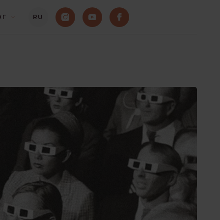
ОГ
RU