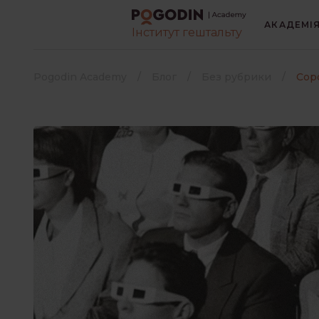
АКАДЕМІ
Інститут гештальту
ВСІ
БЕЗ РУБРИК
Pogodin Academy
Блог
Без рубрики
Соро
ГЕШТАЛЬТ
К
КРИЗИ І ТРАВМИ
Виберіть мову книги
*
Російська
Українська