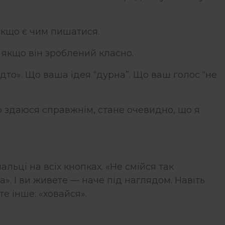
 якщо є чим пишатися.
ь якщо він зроблений класно.
адто». Що ваша ідея “дурна”. Що ваш голос “не
що здаюся справжнім, стане очевидно, що я
льці на всіх кнопках. «Не смійся так
а». І ви живете — наче під наглядом. Навіть
те інше: «ховайся».