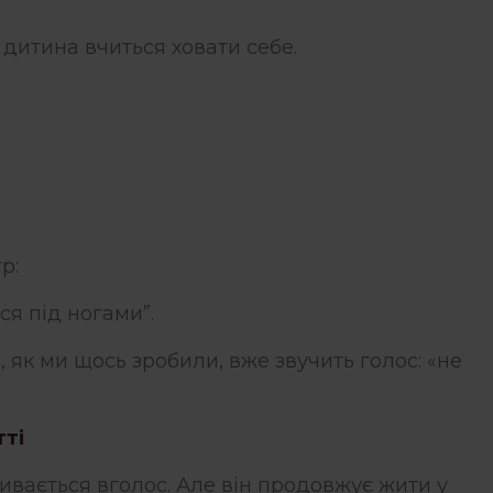
дитина вчиться ховати себе.
тр:
йся під ногами”.
 як ми щось зробили, вже звучить голос: «не
тті
ивається вголос. Але він продовжує жити у