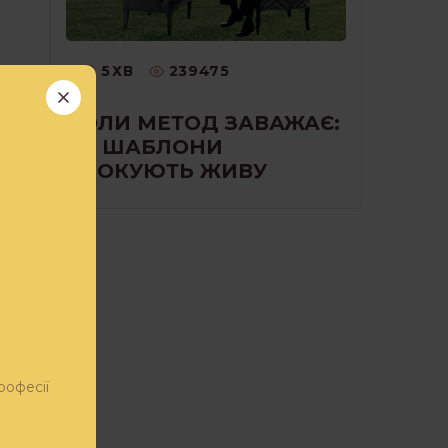
5
ХВ
239475
КОЛИ МЕТОД ЗАВАЖАЄ:
ЯК ШАБЛОНИ
БЛОКУЮТЬ ЖИВУ
РОБОТУ З КЛІЄНТОМ
я
индром
рофесії