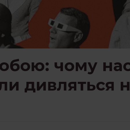
обою: чому на
оли дивляться 