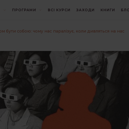
Я
ПРОГРАМИ
ВСІ КУРСИ
ЗАХОДИ
КНИГИ
БЛ
И
БЛІЦ
ВІДНОСИНИ
м бути собою: чому нас паралізує, коли дивляться на нас
ОНТАКТ З ЛЮДЬМИ
КОНЦЕПЦІЇ
ЛІТЕРАТУРА
ПОЧУТТЯ
ПСИХОЛОГІЯ