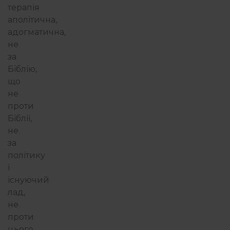
терапія
аполітична,
адогматична,
не
за
Біблію,
що
не
проти
Біблії,
не
за
політику
і
існуючий
лад,
не
проти
цього