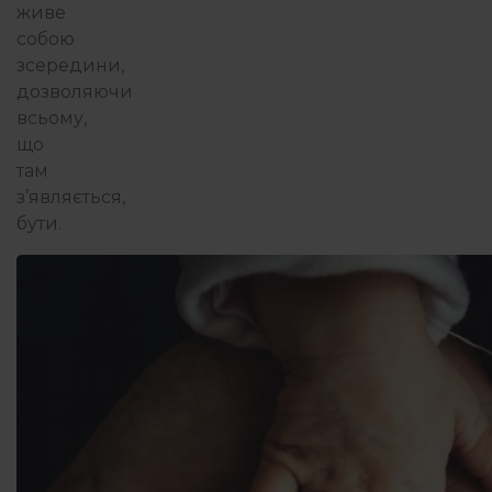
живе
собою
зсередини,
дозволяючи
всьому,
що
там
з’являється,
бути.