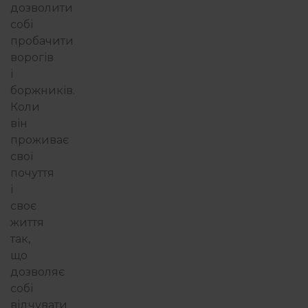
дозволити
собі
пробачити
ворогів
і
боржників.
Коли
він
проживає
свої
почуття
і
своє
життя
так,
що
дозволяє
собі
відчувати