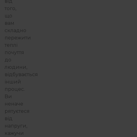
від
того,
що
вам
складно
пережити
теплі
почуття
до
людини,
відбувається
інший
процес.
Ви
неначе
рятуєтеся
від
напруги,
кажучи