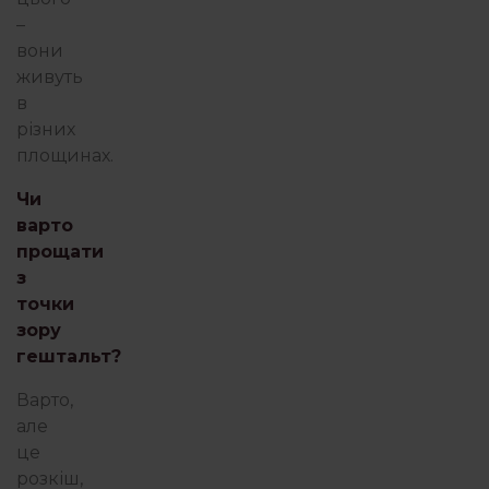
–
вони
живуть
в
різних
площинах.
Чи
варто
прощати
з
точки
зору
гештальт?
Варто,
але
це
розкіш,