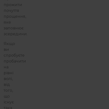
прожити
почуття
прощення,
яке
заповнює
зсередини.
Якщо
ви
спробуєте
пробачити
на
рівні
волі,
від
того,
що
існує
така