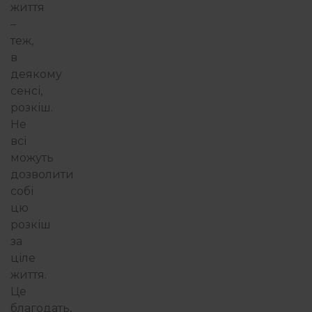
життя
–
теж,
в
деякому
сенсі,
розкіш.
Не
всі
можуть
дозволити
собі
цю
розкіш
за
ціле
життя.
Це
благодать,