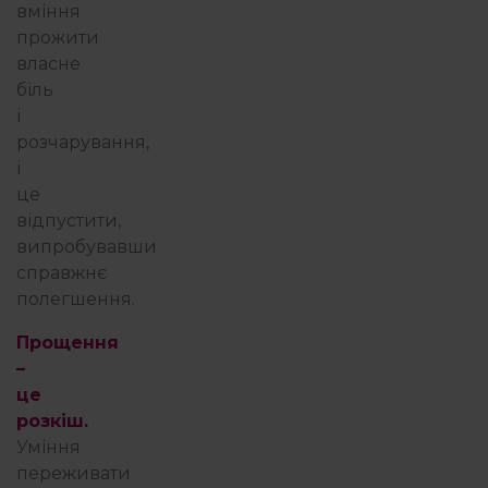
вміння
прожити
власне
біль
і
розчарування,
і
це
відпустити,
випробувавши
справжнє
полегшення.
Прощення
–
це
розкіш.
Уміння
переживати