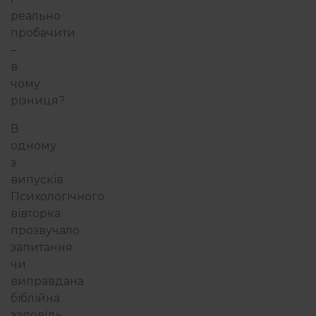
реально
пробачити
–
в
чому
різниця?
В
одному
з
випусків
Психологічного
вівторка
прозвучало
запитання:
чи
виправдана
біблійна
заповідь