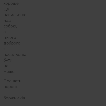
хороше.
Це
насильство
над
собою,
а
нічого
доброго
з
насильства
бути
не
може.
Прощати
ворогів
і
боржників
–