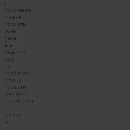
з
прощенням.
Можна
прощати
сотні
разів,
але
жодного
разу
не
пробачити.
Можна
прощати
аналізом,
розумінням
і
волею,
але
не