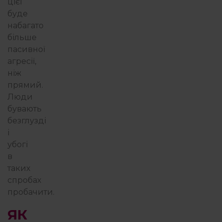
цієї
буде
набагато
більше
пасивної
агресії,
ніж
прямий.
Люди
бувають
безглузді
і
убогі
в
таких
спробах
пробачити.
ЯК