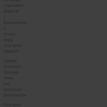
«прощати
ворогів
і
боржників»
з
точки
зору
гештальт
терапії
?
Цікаве
питання.
Сильна
тема,
яку
хочеться
розглянути.
Гештальт-