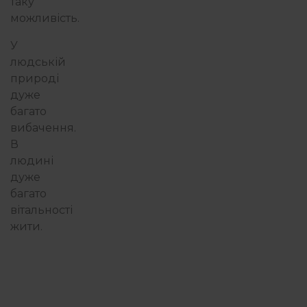
таку
можливість.
У
людській
природі
дуже
багато
вибачення.
В
людині
дуже
багато
вітальності
жити.
8.07.2025
5
ХВ
28.04.2026