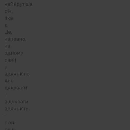
найкрутіша
річ,
яка
є.
Це,
напевно,
на
одному
рівні
з
вдячністю.
Але
дякувати
і
відчувати
вдячність
–
різні
речі.