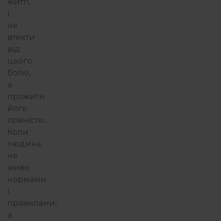
житті,
і
не
втекти
від
цього
болю,
а
прожити
його
повністю.
Коли
людина
не
живе
нормами
і
правилами,
а