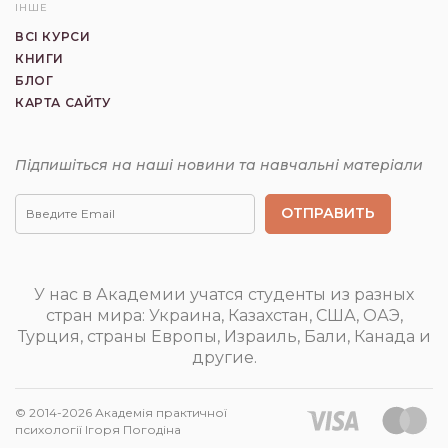
ІНШЕ
ВСІ КУРСИ
КНИГИ
БЛОГ
КАРТА САЙТУ
Підпишіться на наші новини та навчальні матеріали
Гештальт
Курси
терапія
та
навчання
гештальт
терапії
У нас в Академии учатся студенты из разных
стран мира: Украина, Казахстан, США, ОАЭ,
Турция, страны Европы, Израиль, Бали, Канада и
другие.
© 2014-2026 Академія практичної
психології Ігоря Погодіна