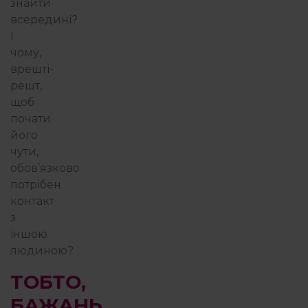
знайти
всередині?
І
чому,
врешті-
решт,
щоб
почати
його
чути,
обов’язково
потрібен
контакт
з
іншою
людиною?
ТОБТО,
БАЖАНЬ