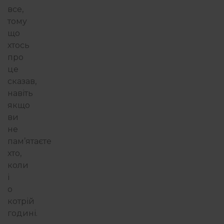
все,
тому
що
хтось
про
це
сказав,
навіть
якщо
ви
не
пам’ятаєте
хто,
коли
і
о
котрій
годині.