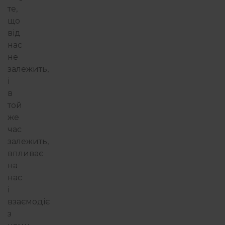
те,
що
від
нас
не
залежить,
і
в
той
же
час
залежить,
впливає
на
нас
і
взаємодіє
з