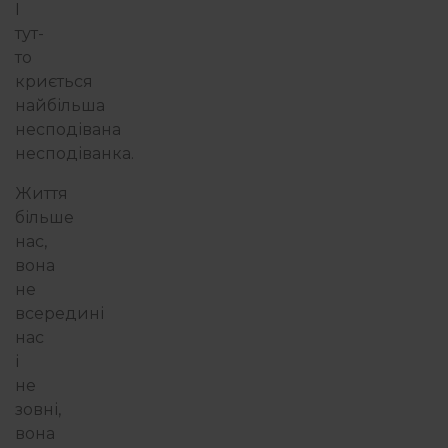
І
тут-
то
криється
найбільша
несподівана
несподіванка.
Життя
більше
нас,
вона
не
всередині
нас
і
не
зовні,
вона