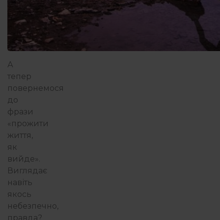
А
тепер
повернемося
до
фрази
«прожити
життя,
як
вийде».
Виглядає
навіть
якось
небезпечно,
правда?