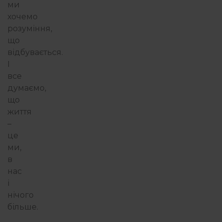
ми
хочемо
розуміння,
що
відбувається.
І
все
думаємо,
що
життя
–
це
ми,
в
нас
і
нічого
більше.