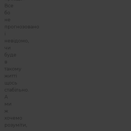
Все
бо
не
прогнозовано
і
невідомо,
чи
буде
в
такому
житті
щось
стабільно.
А
ми
ж
хочемо
розуміти,