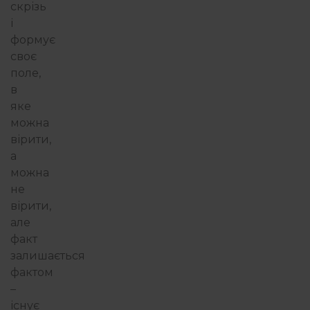
скрізь
і
формує
своє
поле,
в
яке
можна
вірити,
а
можна
не
вірити,
але
факт
залишається
фактом
–
існує