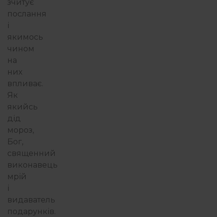
зчитує
послання
і
якимось
чином
на
них
впливає.
Як
якийсь
дід
мороз,
Бог,
священний
виконавець
мрій
і
видаватель
подарунків.