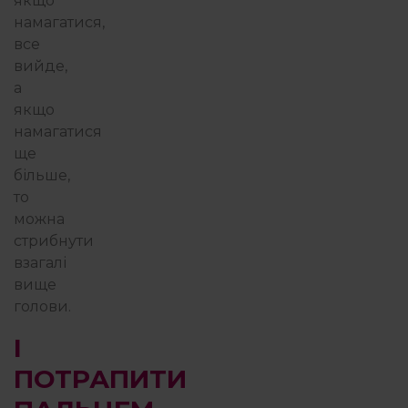
якщо
намагатися,
все
вийде,
а
якщо
намагатися
ще
більше,
то
можна
стрибнути
взагалі
вище
голови.
І
ПОТРАПИТИ