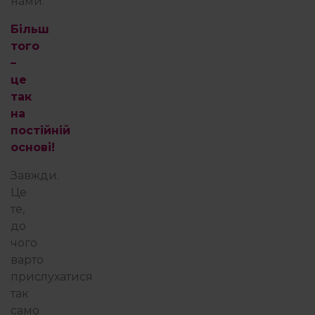
нами.
Більш
того
–
це
так
на
постійній
основі!
Завжди.
Це
те,
до
чого
варто
прислухатися
так
само