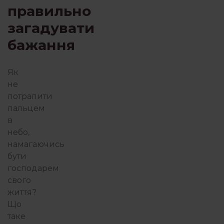
правильно
загадувати
бажання
Як
не
потрапити
пальцем
в
небо,
намагаючись
бути
господарем
свого
життя?
Що
таке