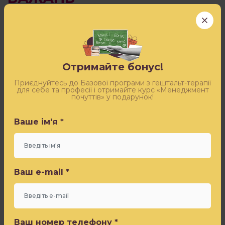
ПИСАТИ
НЕ
ПОТРІБНО?
Спеціальна пропозиція саме для
вас!
Отримайте бонус!
Чому
Залиште заявку — і отримаєте безкоштовний доступ
ж,
до ефіру «Синдром самозванця» від Ігоря Погодіна
Приєднуйтесь до Базової програми з гештальт-терапії
для себе та професії і отримайте курс «Менеджмент
потрібно.
почуттів» у подарунок!
Але
Ваше ім'я *
спробуйте
Ваше ім'я *
прислухатися,
ваші
ці
Ваш e-mail *
бажання?
Ваш e-mail *
Звідки
вони?
Від
Ваш номер телефону *
мотиваційних
Ваш номер телефону *
спікерів