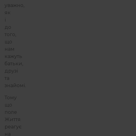
уважно,
як
і
до
того,
що
нам
кажуть
батьки,
друзі
та
знайомі.
Тому
що
поле
Життя
реагує
на