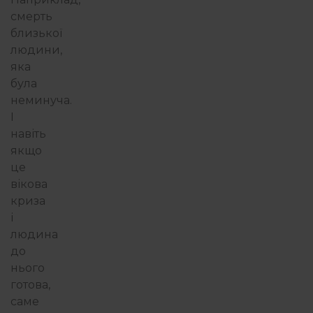
смерть
близької
людини,
яка
була
неминуча.
І
навіть
якщо
це
вікова
криза
і
людина
до
нього
готова,
саме