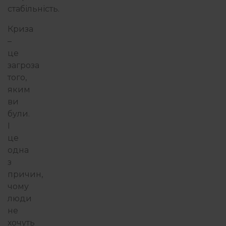
стабільність.
Криза
–
це
загроза
того,
яким
ви
були.
І
це
одна
з
причин,
чому
люди
не
хочуть