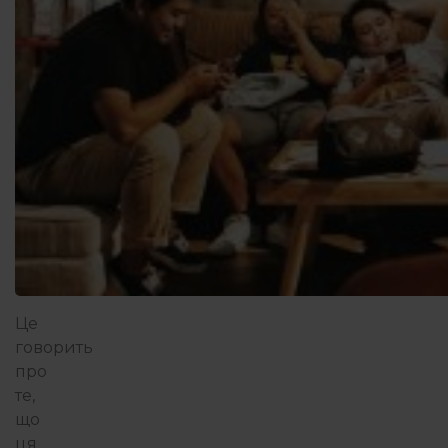
Це
говорить
про
те,
що
ця