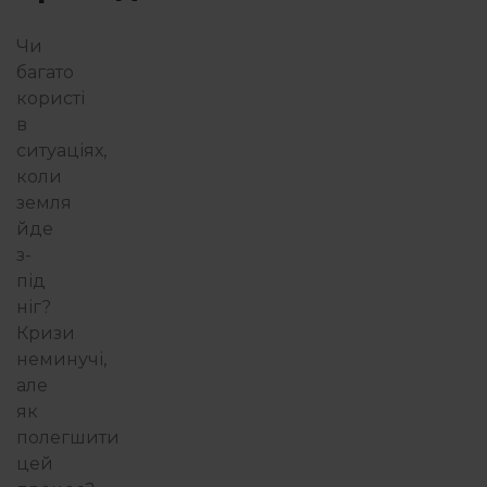
Чи
багато
користі
в
ситуаціях,
коли
земля
йде
з-
під
ніг?
Кризи
неминучі,
але
як
полегшити
цей