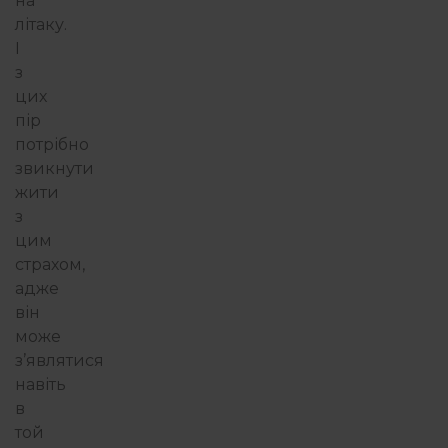
на
літаку.
І
з
цих
пір
потрібно
звикнути
жити
з
цим
страхом,
адже
він
може
з’являтися
навіть
в
той