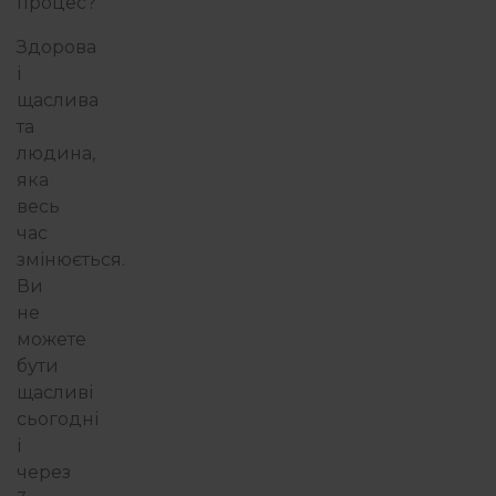
процес?
Здорова
і
щаслива
та
людина,
яка
весь
час
змінюється.
Ви
не
можете
бути
щасливі
сьогодні
і
через