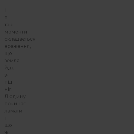
І
в
такі
моменти
складається
враження,
що
земля
йде
з-
під
ніг.
Людину
починає
ламати
і
що
ж