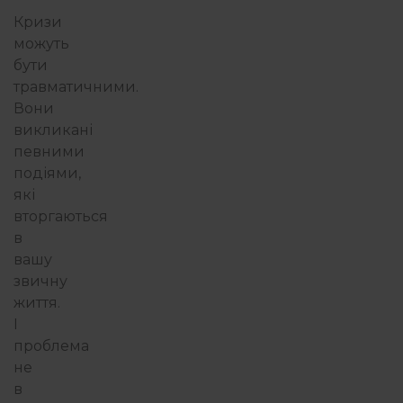
Кризи
можуть
бути
травматичними.
Вони
викликані
певними
подіями,
які
вторгаються
в
вашу
звичну
життя.
І
проблема
не
в