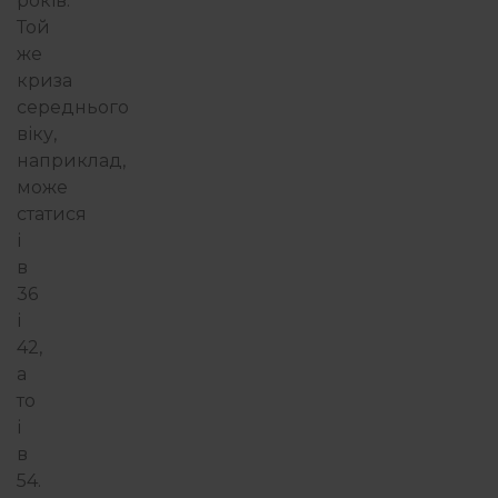
років.
Той
же
криза
середнього
віку,
наприклад,
може
статися
і
в
36
і
42,
а
то
і
в
54.