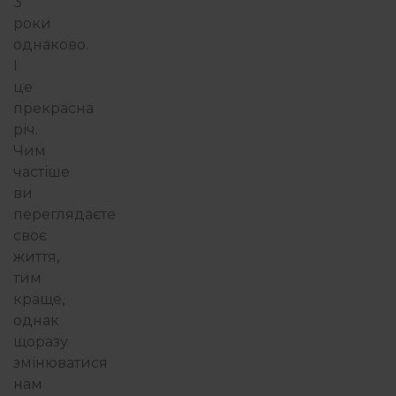
3
роки
однаково.
І
це
прекрасна
річ.
Чим
частіше
ви
переглядаєте
своє
життя,
тим
краще,
однак
щоразу
змінюватися
нам