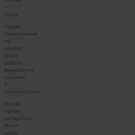
паніка
і
страх.
Кризи
становлення
на
новому
місці
роботи
вважаються
одними
з
найпростіших.
Вікові
кризи
складніше.
Вони
можу