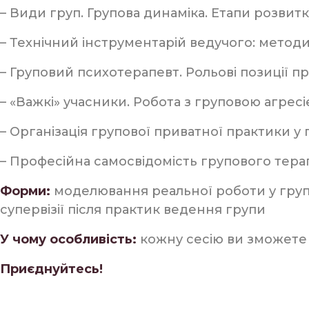
– Види груп. Групова динаміка. Етапи розвитк
– Технічний інструментарій ведучого: методи 
– Груповий психотерапевт. Рольові позиції п
– «Важкі» учасники. Робота з груповою агресі
– Організація групової приватної практики у 
– Професійна самосвідомість групового тера
Форми:
моделювання реальної роботи у групі
супервізії після практик ведення групи
У чому особливість:
кожну сесію ви зможете 
Приєднуйтесь!