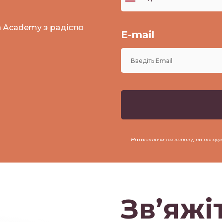
n Academy з радістю
E-mail
Натискаючи на кнопку, ви погод
Зв’яжі