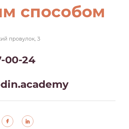
им способом
кий провулок, 3
7-00-24
din.academy