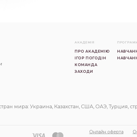
АКАДЕМІЯ
ПРОГРАМ
ПРО АКАДЕМІЮ
НАВЧАНН
ІГОР ПОГОДІН
НАВЧАНН
и
КОМАНДА
ЗАХОДИ
Гештальт
Курси
терапія
та
навчання
тран мира: Украина, Казахстан, США, ОАЭ, Турция, с
гештальт
терапії
Онлайн оферта
О