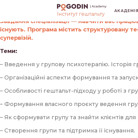
Спеціалізація «Гешта
АКАДЕМІ
Інститут гештальту
Завдання спеціалізації — навчити вас працю
ВСІ
БЕЗ РУБРИК
існують. Програма містить структуровану тео
супервізій.
Теми:
ГЕШТАЛЬТ
К
– Введення у групову психотерапію. Історія г
КРИЗИ І ТРАВМИ
– Організаційні аспекти формування та запуск
– Особливості гештальт-підходу у роботі з гр
Виберіть мову книги
*
– Формування власного проєкту ведення групи
Російська
Українська
– Як сформувати групу та знайти клієнтів для 
– Створення групи та підтримка її існування.