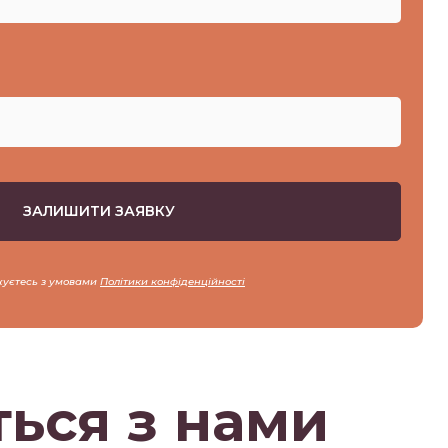
жуєтесь з умовами
Політики конфіденційності
ться з нами