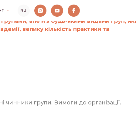
 групами»
ОГ
RU
рупами, але й з будь-якими видами груп, які
демії, велику кількість практики та
і чинники групи. Вимоги до організації.