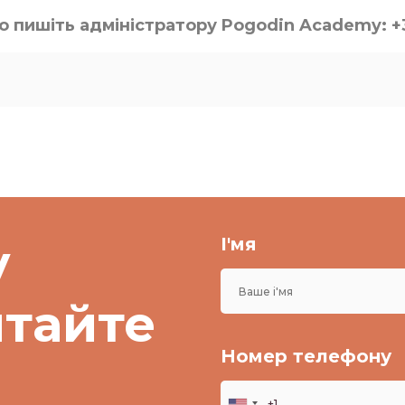
о пишіть адміністратору Pogodin Academy: +
у
І'мя
итайте
Номер телефону