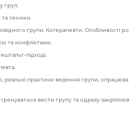
у груп.
та техніки.
ровідного групи. Котерапевти. Особливості р
єю та конфліктами.
гештальт-підході.
певта.
, реальні практики ведення групи, опрацюванн
тренуватися вести групу та одразу закріплюв