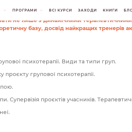
льт-підхід у роботі з
Я
ПРОГРАМИ
ВСІ КУРСИ
ЗАХОДИ
КНИГИ
БЛ
вати не лише з динамічними терапевтичними г
И
БЛІЦ
ВІДНОСИНИ
ретичну базу, досвід найкращих тренерів ака
ОНТАКТ З ЛЮДЬМИ
КОНЦЕПЦІЇ
рупової психотерапії. Види та типи груп.
ЛІТЕРАТУРА
ПОЧУТТЯ
у проєкту групової психотерапії.
упою.
ПСИХОЛОГІЯ
. Супервізія проєктів учасників. Терапевтичн
неї.