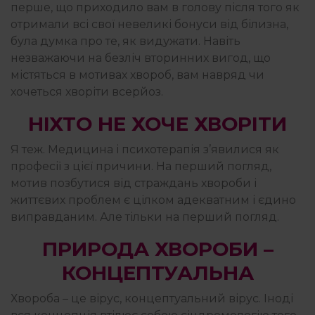
перше, що приходило вам в голову після того як
отримали всі свої невеликі бонуси від білизна,
була думка про те, як видужати. Навіть
незважаючи на безліч вторинних вигод, що
містяться в мотивах хвороб, вам навряд чи
хочеться хворіти всерйоз.
НІХТО НЕ ХОЧЕ ХВОРІТИ
Я теж. Медицина і психотерапія з’явилися як
професії з цієї причини. На перший погляд,
мотив позбутися від страждань хвороби і
життєвих проблем є цілком адекватним і єдино
виправданим. Але тільки на перший погляд.
ПРИРОДА ХВОРОБИ –
КОНЦЕПТУАЛЬНА
Хвороба – це вірус, концептуальний вірус. Іноді