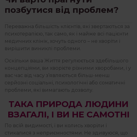
позбутися від проблем?
КРИЗИ І ТРАВМИ
Переважна більшість клієнтів, які звертаються за
психотерапією, так само, як і майже всі пацієнти
ЛІТЕРАТУРА
медичних клінік, хочуть одного – не хворіти і
вирішити виниклі проблеми.
ПОЧУТТЯ
Оскільки ваша Життя регулюється здебільшого
концепціями, ви хворієте різними хворобами, і у
вас час від часу з’являються більш-менш
серйозні соціальні, психологічні або соматичні
ПСИХОЛОГІЯ
проблеми, які вимагають дозволу.
ТАКА ПРИРОДА ЛЮДИНИ
ВЗАГАЛІ, І ВИ НЕ САМОТНІ
По всій видимості, і ви колись хворіли і
стикалися з неприємностями. Не здивуюся, що