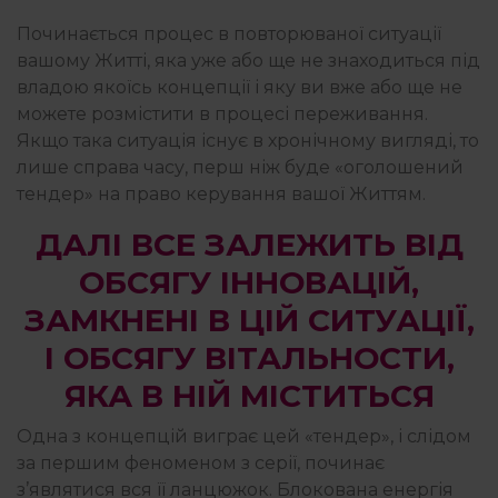
Починається процес в повторюваної ситуації
вашому Житті, яка уже або ще не знаходиться під
владою якоїсь концепції і яку ви вже або ще не
можете розмістити в процесі переживання.
Якщо така ситуація існує в хронічному вигляді, то
лише справа часу, перш ніж буде «оголошений
тендер» на право керування вашої Життям.
ДАЛІ ВСЕ ЗАЛЕЖИТЬ ВІД
ОБСЯГУ ІННОВАЦІЙ,
ЗАМКНЕНІ В ЦІЙ СИТУАЦІЇ,
І ОБСЯГУ ВІТАЛЬНОСТИ,
ЯКА В НІЙ МІСТИТЬСЯ
Одна з концепцій виграє цей «тендер», і слідом
за першим феноменом з серії, починає
з’являтися вся її ланцюжок. Блокована енергія