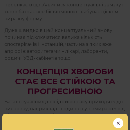
перетікає в що з’явилися концептуальні зв’язку і
хвороба стає все більш явною і набуває цілком
виразну форму.
Дуже швидко в цей концептуальний змову
починає підключатися велика кількість
спостерігачів і інстанцій, частина з яких вже
апріорі є авторитетами – лікарі, лаборанти,
родичі, УЗД-кабінетів тощо.
КОНЦЕПЦІЯ ХВОРОБИ
СТАЄ ВСЕ СТІЙКОЮ ТА
ПРОГРЕСИВНОЮ
Багато сучасних дослідників раку приходять до
висновку, наприклад, люди по суті вмирають від
діагностики раку. Після того, як діагноз
поставлений, всі концептуальні сили кидаються
на те, щоб стабілізувати концепцію.