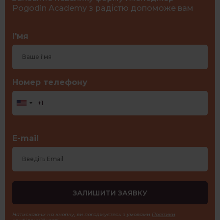
Pogodin Academy з радістю допоможе вам
І'мя
Номер телефону
E-mail
Натискаючи на кнопку, ви погоджуєтесь з умовами
Політики