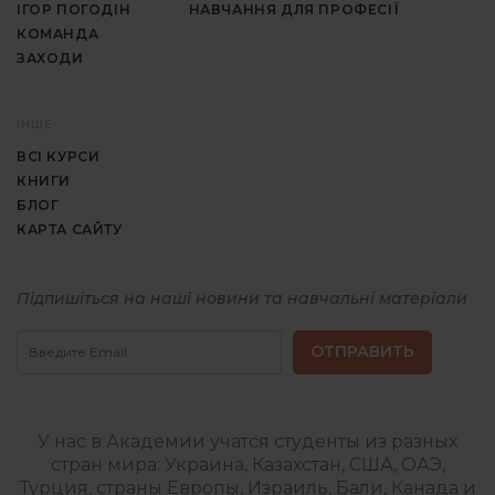
ІГОР ПОГОДІН
НАВЧАННЯ ДЛЯ ПРОФЕСІЇ
КОМАНДА
ЗАХОДИ
ІНШЕ
ВСІ КУРСИ
КНИГИ
БЛОГ
КАРТА САЙТУ
Підпишіться на наші новини та навчальні матеріали
Гештальт
Курси
терапія
та
навчання
гештальт
терапії
У нас в Академии учатся студенты из разных
стран мира: Украина, Казахстан, США, ОАЭ,
Турция, страны Европы, Израиль, Бали, Канада и