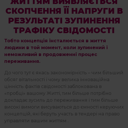
ЖИТТЯМ ВИЯВЛЯЄТЬСЯ
СКОПЧЕННЯ ЇЇ НАПРУГИ В
РЕЗУЛЬТАТІ ЗУПИНЕННЯ
ТРАФІКУ СВІДОМОСТІ
Тобто концепція інсталюється в життя
людини в той момент, коли зупинений і
неможливий в продовженні процес
переживання.
До чого тут є якась закономірність – чим більший
обсяг вітальності і чому велика інноваційна
цінність фактів свідомості заблокована в
«пробці» вашому Житті, тим більше потрібно
докладає зусиль до переживання і тим більше
високі вимоги висуваються до ємності керуючих
концепцій, які беруть участь в тендері на право
управляти вашим життям .