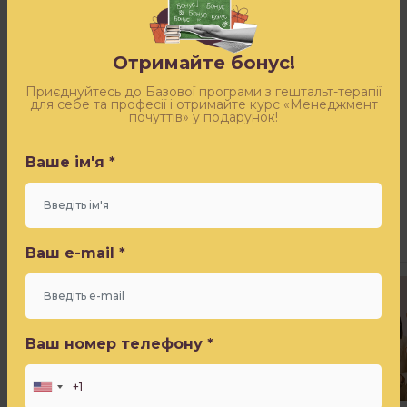
Спеціальна пропозиція саме для
Будь-яка концепція хвороби, якщо тільки цей
вас!
штам не перебуває у стадії формування,
Отримайте бонус!
Залиште заявку — і отримаєте безкоштовний доступ
передбачає відповідні їй схему лікування або
до ефіру «Синдром самозванця» від Ігоря Погодіна
Приєднуйтесь до Базової програми з гештальт-терапії
протокол, а також прогноз розвитку і одужання.
для себе та професії і отримайте курс «Менеджмент
почуттів» у подарунок!
Ваше ім'я *
З цієї причини, на щастя, більшість хвороб
цілком закономірно виліковуються.
Ваше ім'я *
Така природа самої концепції.
Ваш e-mail *
Ваш e-mail *
Ваш номер телефону *
Ваш номер телефону *