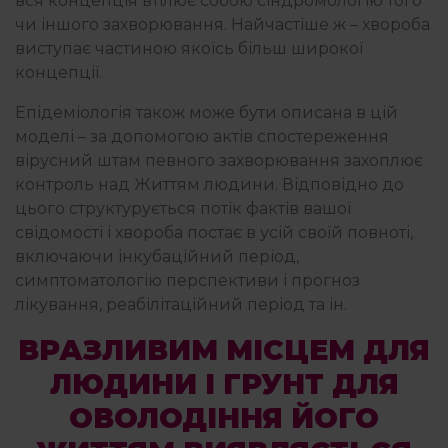
вся концепція втілює собою сіндромологію того
чи іншого захворювання. Найчастіше ж – хвороба
виступає частиною якоїсь більш широкої
концепції.
Епідеміологія також може бути описана в цій
моделі – за допомогою актів спостереження
вірусний штам певного захворювання захоплює
контроль над Життям людини. Відповідно до
цього структурується потік фактів вашої
свідомості і хвороба постає в усій своїй повноті,
включаючи інкубаційний період,
симптоматологію перспективи і прогноз
лікування, реабілітаційний період та ін.
ВРАЗЛИВИМ МІСЦЕМ ДЛЯ
ЛЮДИНИ І ГРУНТ ДЛЯ
ОВОЛОДІННЯ ЙОГО