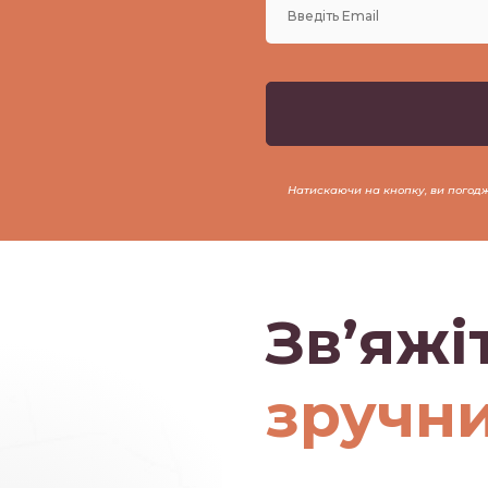
Натискаючи на кнопку, ви погод
Зв’яжі
зручн