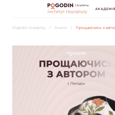
АКАДЕМІ
Інститут гештальту
ВСІ
БЕЗ РУБРИК
Pogodin Academy
Книги
Прощаючись з авто
ГЕШТАЛЬТ
К
КРИЗИ І ТРАВМИ