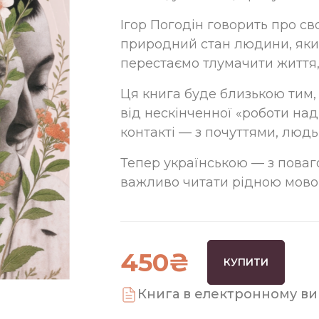
Ігор Погодін говорить про св
природний стан людини, який
перестаємо тлумачити життя
Ця книга буде близькою тим, 
від нескінченної «роботи над
контакті — з почуттями, людь
Тепер українською — з поваго
важливо читати рідною мово
450₴
КУПИТИ
Книга в електронному вигл