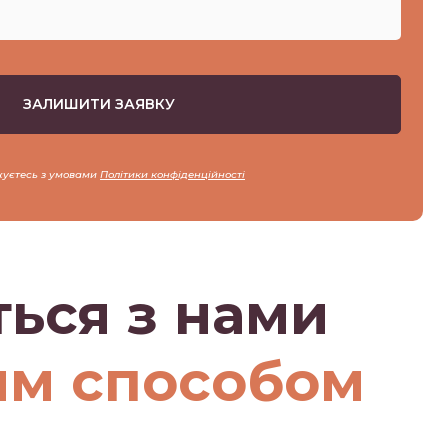
жуєтесь з умовами
Політики конфіденційності
ться з нами
им способом