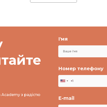
у
І'мя
итайте
Номер телефону
n Academy з радістю
E-mail