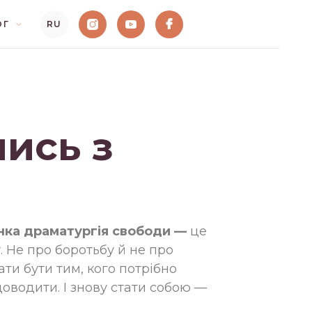
ОГ
RU
ись з
нка драматургія свободи
—
це
 Не про боротьбу й не про
ати бути тим, кого потрібно
оводити. І знову стати собою —