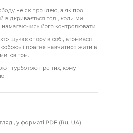
ободу не як про ідею, а як про
 відкривається тоді, коли ми
, намагаючись його контролювати.
хто шукає опору в собі, втомився
 собою» і прагне навчитися жити в
ми, світом.
ю і турботою про тих, кому
ю.
яді, у форматі PDF (Ru, UA)