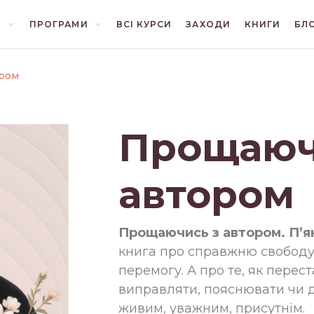
Я
ПРОГРАМИ
ВСІ КУРСИ
ЗАХОДИ
КНИГИ
БЛ
И
БЛІЦ
ВІДНОСИНИ
ром
ОНТАКТ З ЛЮДЬМИ
КОНЦЕПЦІЇ
Прощаюч
ЛІТЕРАТУРА
ПОЧУТТЯ
автором
ПСИХОЛОГІЯ
Прощаючись з автором. П’я
книга про справжню свободу.
перемогу. А про те, як перест
виправляти, пояснювати чи д
живим, уважним, присутнім.