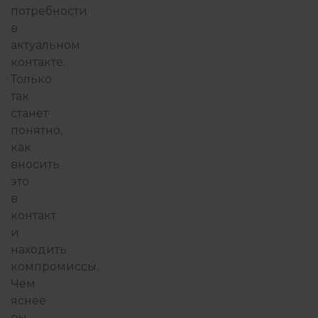
потребности
в
актуальном
контакте.
Только
так
станет
понятно,
как
вносить
это
в
контакт
и
находить
компромиссы.
Чем
яснее
вы