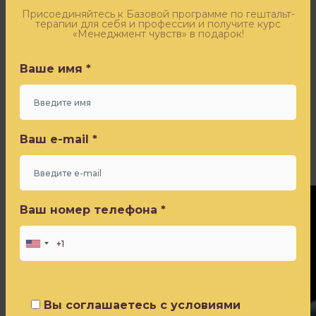
Оставьте заявку - и получите бесплатный доступ к
осознать,
эфиру «Синдром самозванца» от Игоря Погодина
Присоединяйтесь к Базовой программе по гештальт-
терапии для себя и профессии и получите курс
что
«Менеджмент чувств» в подарок!
границы
Ваше имя *
нарушены,
Ваше имя *
и
прекратить
это
Ваш e-mail *
заботой
Ваш e-mail *
о
себе.
Ваш номер телефона *
Ваш номер телефона *
Вы соглашаетесь с условиями
Политики конфиденциальности
Вы соглашаетесь с условиями