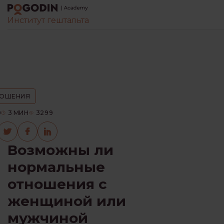
Институт гештальта
ВСЕ
БЕЗ РУБРИКИ
Pogodin Academy
Блог
Отношения
Возможны
ГЕШТАЛЬТ
ИНТЕРЕСНО
ОШЕНИЯ
9
3
МИН
3299
ИНТЕРЕСНО О ПСИХОЛОГИИ
Возможны ли
Выберите язык книги
*
нормальные
КОНЦЕПЦИИ
КРИЗИС
Русский
Украинский
отношения с
женщиной или
ЛИТЕРАТУРА
ОТ
мужчиной