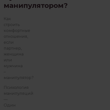
манипулятором?
ПОИСК СЕБЯ
ПОТ
Как
строить
ПРАКТИКА ГЕШТАЛЬТ-ТЕРА
комфортные
отношения,
если
ПРИСУТСТВИЕ И ОСОЗНАВАНИЕ
партнер,
женщина
или
мужчина
ПСИХОТЕРАПИЯ ПЕРЕЖИВА
–
манипулятор?
РАБОТА С ПСИХОЛОГОМ
РОБ
Психология
манипуляций
—
Один
СЕМЬЯ И ДЕТИ