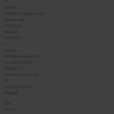
из
самых
распространенных
ФИЛОСОФИЯ ИЗБЫТКА
вопросов,
которые
задают
клиенты
и
люди,
интересующиеся
психологией,
касается
манипуляторов
и
токсических
людей.
Как
быть,