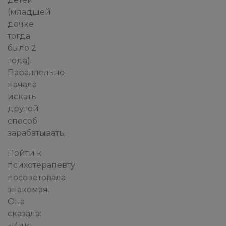
(младшей
дочке
тогда
было 2
года).
Параллельно
начала
искать
другой
способ
зарабатывать.
Пойти к
психотерапевту
посоветовала
знакомая.
Она
сказала:
«Иди,