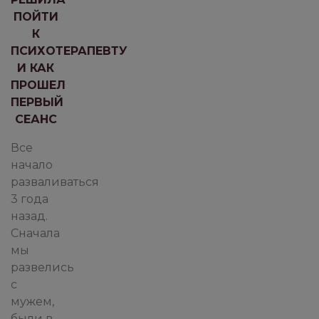
ПОЙТИ
К
ПСИХОТЕРАПЕВТУ
И КАК
ПРОШЕЛ
ПЕРВЫЙ
СЕАНС
Все
начало
разваливаться
3 года
назад.
Сначала
мы
развелись
с
мужем,
были в