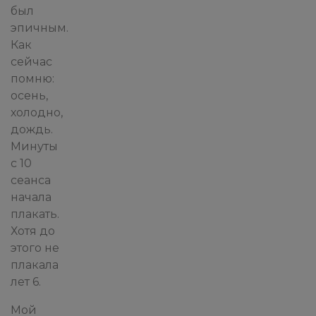
был
эпичным.
Как
сейчас
помню:
осень,
холодно,
дождь.
Минуты
с 10
сеанса
начала
плакать.
Хотя до
этого не
плакала
лет 6.
Мой