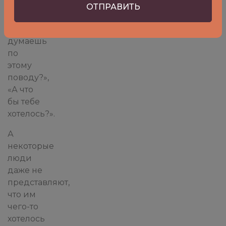
вопросы
«А что
ты
думаешь
по
этому
поводу?»,
«А что
бы тебе
хотелось?».
А
некоторые
люди
даже не
представляют,
что им
чего-то
хотелось