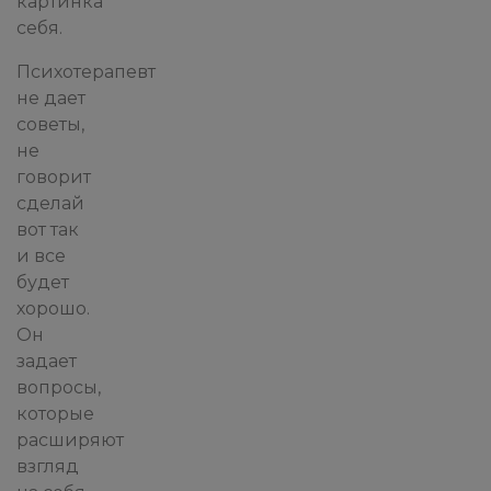
картинка
себя.
Психотерапевт
не дает
советы,
не
говорит
сделай
вот так
и все
будет
хорошо.
Он
задает
вопросы,
которые
расширяют
взгляд