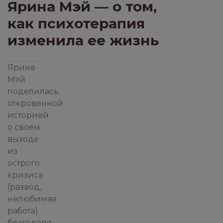
Ярина Мэй — о том,
ПОТРЕБНОСТИ
ПРАКТ
как психотерапия
изменила ее жизнь
ПРИСУТСТВИЕ И ОСОЗНАВАНИЕ
Ярина
Мэй
поделилась
ПСИХОТЕРАПИЯ ПЕРЕЖИВАНИЕМ
откровенной
историей
о своем
РОБОТА З ПСИХОЛОГОМ
выходе
из
острого
кризиса
СТРАХИ
ФИЛОСОФИЯ ИЗБЫ
(развод,
нелюбимая
работа)
благодаря