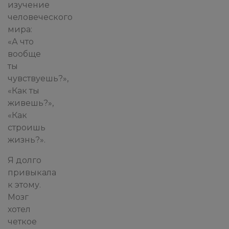
изучение
человеческого
мира:
«А что
вообще
ты
чувствуешь?»,
«Как ты
живешь?»,
«Как
строишь
жизнь?».
Я долго
привыкала
к этому.
Мозг
хотел
четкое