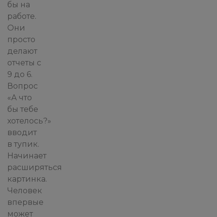
бы на
работе.
Они
просто
делают
отчеты с
9 до 6.
Вопрос
«А что
бы тебе
хотелось?»
вводит
в тупик.
Начинает
расширяться
картинка.
Человек
впервые
может