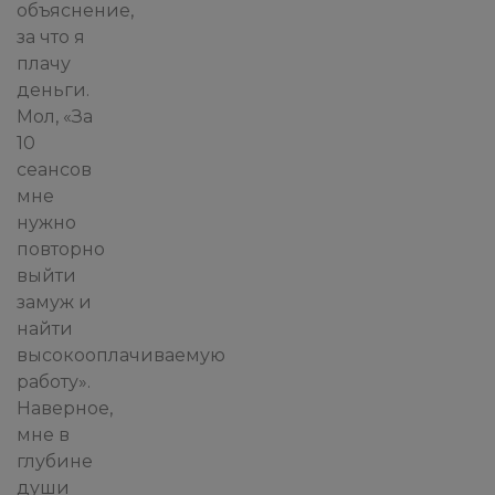
объяснение,
за что я
плачу
деньги.
Мол, «За
10
сеансов
мне
нужно
повторно
выйти
замуж и
найти
высокооплачиваемую
работу».
Наверное,
мне в
глубине
души