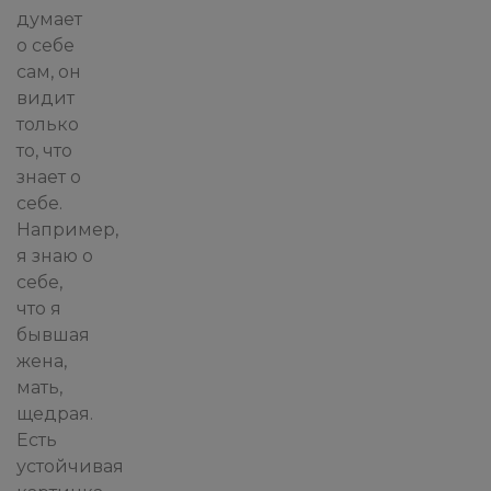
думает
о себе
сам, он
видит
только
то, что
знает о
себе.
Например,
я знаю о
себе,
что я
бывшая
жена,
мать,
щедрая.
Есть
устойчивая