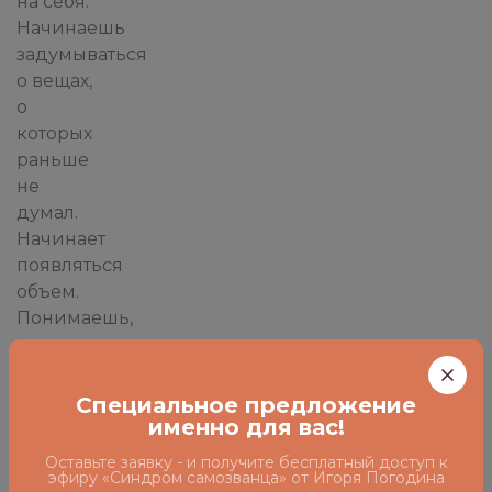
на себя.
Начинаешь
задумываться
о вещах,
о
которых
раньше
не
думал.
Начинает
появляться
объем.
Понимаешь,
что ты
не тот
человек,
Специальное предложение
которым
именно для вас!
себя
Оставьте заявку - и получите бесплатный доступ к
представлял.
эфиру «Синдром самозванца» от Игоря Погодина