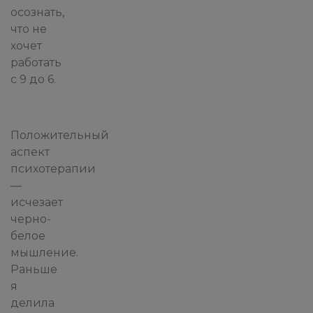
осознать,
что не
хочет
работать
с 9 до 6.
Положительный
аспект
психотерапии
—
исчезает
черно-
белое
мышление.
Раньше
я
делила