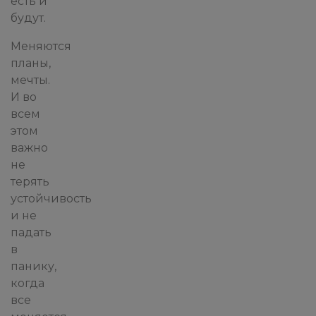
есть и
будут.
Меняются
планы,
мечты.
И во
всем
этом
важно
не
терять
устойчивость
и не
падать
в
панику,
когда
все