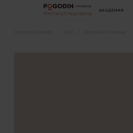
АКАДЕМИЯ
Институт гештальта
ВСЕ
БЕЗ РУБРИК
Pogodin Academy
Блог
Кризисы и травмы
ИНТЕРЕСНО О ПСИХОЛОГИ
КОНТАКТ С ЛЮДЬМИ
Выберите язык книги
*
ЛИТЕРАТУРА
Русский
Украинский
ПОТРЕБНОСТИ