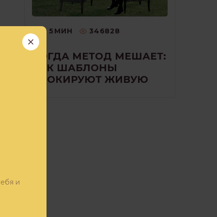
5
МИН
346828
КОГДА МЕТОД МЕШАЕТ:
КАК ШАБЛОНЫ
БЛОКИРУЮТ ЖИВУЮ
РАБОТУ С КЛИЕНТОМ
ие
ром
себя и
!