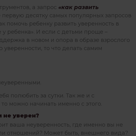
трументов, а запрос
«как развить
е первую десятку самых популярных запросов
как помочь ребенку развить уверенность в
е у ребенка». И если с детьми проще –
держка в новом и опора в образе взрослого
 уверенности, то что делать самим
неуверенными.
бя полюбить за сутки. Так же и с
 то можно начинать именно с этого.
и не уверен?
тоит ваша неуверенность, где именно вы не
ли отношений? Может быть, внешнего вида?