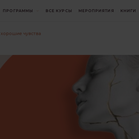
ПРОГРАММЫ
ВСЕ КУРСЫ
МЕРОПРИЯТИЯ
КНИГИ
И
БЛИЦ
ГЕШТАЛЬТ
 хорошие чувства
И
ИНТЕРЕСНО О ПСИХОЛОГИИ
КОНЦЕПЦИИ
КРИЗИСЫ И ТРАВМЫ
ОТНОШЕНИЯ
ПОИСК СЕБЯ
ПРАКТИКА ГЕШТАЛЬТ-ТЕРАПИИ