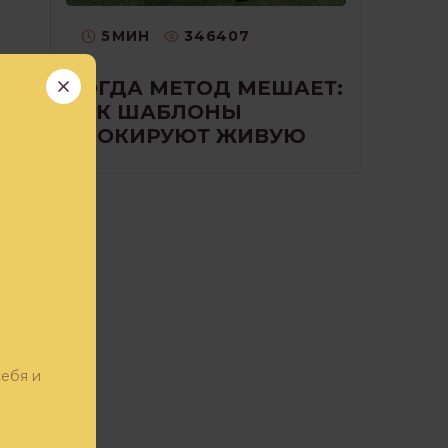
5
МИН
346407
КОГДА МЕТОД МЕШАЕТ:
КАК ШАБЛОНЫ
БЛОКИРУЮТ ЖИВУЮ
РАБОТУ С КЛИЕНТОМ
ие
ром
себя и
!