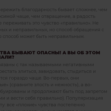
 пережить благодарность бывает сложнее, чем
симой чаще, чем отвращение, а радость
е переживать это чувство «правильно». Не
ных и неправильных, но способ обращения с
о способ может быть неправильным.
ТВА БЫВАЮТ ОПАСНЫ! А ВЫ ОБ ЭТОМ
НАЛИ?
вязаны с так называемыми негативными
естать злиться, завидовать, стыдиться и
тся гораздо чаще. Во-первых, они
е» (сравните злость и нежность), а во-
табуированы и продолжают быть под запретом
ми и вести себя правильно). Популяризация
у: все «плохие» чувства постепенно