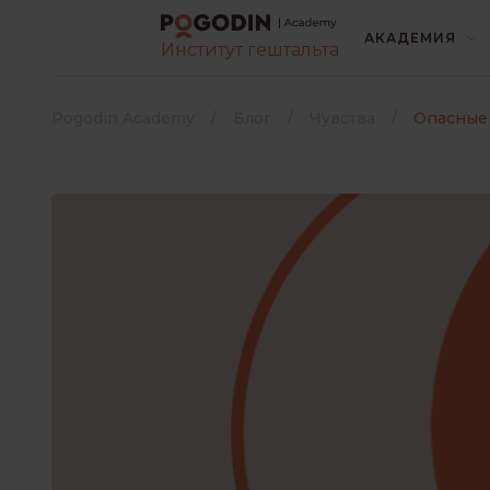
АКАДЕМИЯ
Институт гештальта
ВСЕ
БЕЗ РУБРИК
Pogodin Academy
Блог
Чувства
Опасные
ИНТЕРЕСНО О ПСИХОЛОГИ
КОНТАКТ С ЛЮДЬМИ
Выберите язык книги
*
ЛИТЕРАТУРА
Русский
Украинский
ПОТРЕБНОСТИ