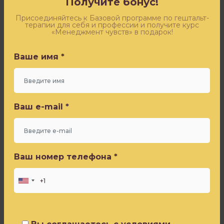
Получите бонус!
друга
Оставьте заявку - и получите бесплатный доступ к
и
эфиру «Синдром самозванца» от Игоря Погодина
Присоединяйтесь к Базовой программе по гештальт-
терапии для себя и профессии и получите курс
понимаете,
«Менеджмент чувств» в подарок!
что
Ваше имя *
так
Ваше имя *
жить
больше
не
Ваш e-mail *
хотите.
Ваш e-mail *
И
это
Ваш номер телефона *
благо!
Ваш номер телефона *
Если
вы
не
замечали
Вы соглашаетесь с условиями
мини-
Политики конфиденциальности