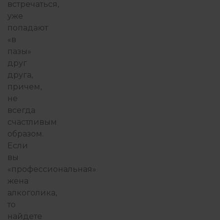
встречаться,
уже
попадают
ФИЛОСОФИЯ ИЗБЫТКА
«в
пазы»
друг
друга,
причем,
не
всегда
счастливым
образом.
Если
вы
«профессиональная»
жена
алкоголика,
то
найдете