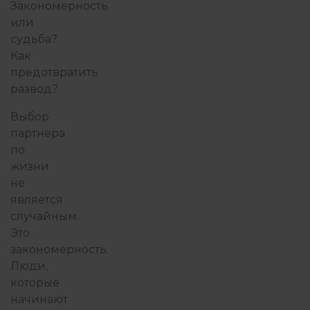
Закономерность
или
ПОИСК СЕБЯ
ПОТ
судьба?
Как
предотвратить
ПРАКТИКА ГЕШТАЛЬТ-ТЕРА
развод?
Выбор
партнера
ПРИСУТСТВИЕ И ОСОЗНАВАНИЕ
по
жизни
не
ПСИХОТЕРАПИЯ ПЕРЕЖИВА
является
случайным.
Это
РАБОТА С ПСИХОЛОГОМ
РОБ
закономерность.
Люди,
которые
СЕМЬЯ И ДЕТИ
начинают