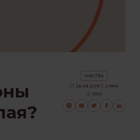
ЧУВСТВА
оны
28.08.2019
2
МИН
3555
лая?