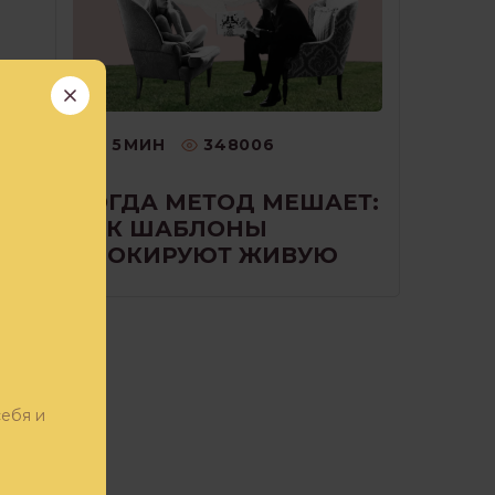
5
МИН
348006
КОГДА МЕТОД МЕШАЕТ:
ие
КАК ШАБЛОНЫ
БЛОКИРУЮТ ЖИВУЮ
РАБОТУ С КЛИЕНТОМ
ром
себя и
!