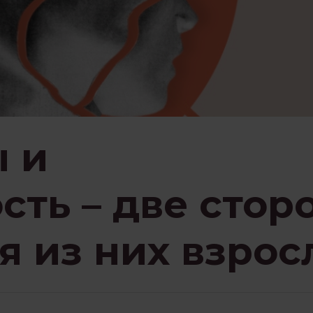
ЗНАВАНИЕ
ПСИХОЛОГИЯ
НИЕМ
РАБОТА С ПСИХОЛОГОМ
СЕМЬЯ И ДЕТИ
СТРАХИ
ы и
сть – две стор
ЗБЫТКА
ЧУВСТВА
я из них взрос