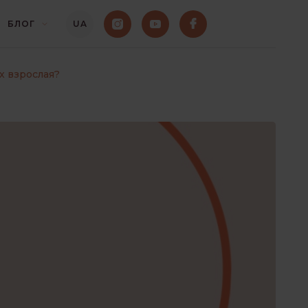
БЛОГ
UA
х взрослая?