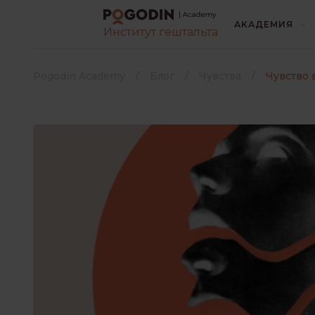
АКАДЕМИЯ
Институт гештальта
ВСЕ
БЕЗ РУБРИК
Pogodin Academy
Блог
Чувства
Чувство 
ИНТЕРЕСНО О ПСИХОЛОГИ
КОНТАКТ С ЛЮДЬМИ
Выберите язык книги
*
ЛИТЕРАТУРА
Русский
Украинский
ПОТРЕБНОСТИ