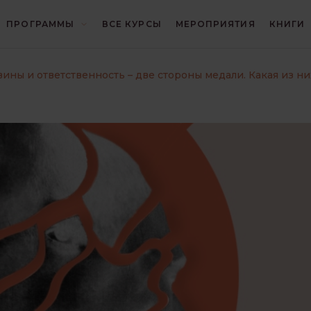
ПРОГРАММЫ
ВСЕ КУРСЫ
МЕРОПРИЯТИЯ
КНИГИ
И
БЛИЦ
ГЕШТАЛЬТ
вины и ответственность – две стороны медали. Какая из ни
И
ИНТЕРЕСНО О ПСИХОЛОГИИ
КОНЦЕПЦИИ
КРИЗИСЫ И ТРАВМЫ
ОТНОШЕНИЯ
ПОИСК СЕБЯ
ПРАКТИКА ГЕШТАЛЬТ-ТЕРАПИИ