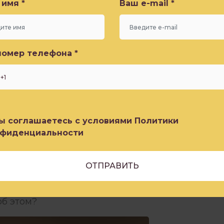
имя *
Ваш e-mail *
ЗОБРАТЬСЯ?
номер телефона *
психики. Обратите на себя внимание. В
й-то, условно скажем, симптом, который
няты.
номер телефона *
? Вы хотите идти домой вечером и на работу
ы соглашаетесь с условиями Политики
нфиденциальности
есуйтесь собой. Что-то вам в жизни
 внимание. Что это? Работа, друзья, неумение
ы соглашаетесь с условиями Политики
нфиденциальности
опайтесь в этом – когда это недовольство,
 обнаруживаете, что не совсем в ладу со
общения с некоторыми людьми? Может, когда
 такие ситуации? Может ли быть такое, что
ком? Кто этот человек? Как он может помочь
об этом?