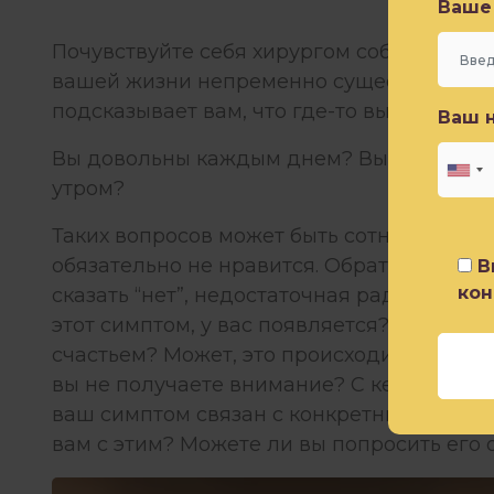
Ваше 
КАК РА
Ваш 
Почувствуйте себя хирургом собственной 
вашей жизни непременно существует како
подсказывает вам, что где-то вы не тем за
Ваш 
Вы довольны каждым днем? Вы счастливы
В
утром?
ко
Таких вопросов может быть сотни, поинтер
обязательно не нравится. Обратите на это
В
ко
сказать “нет”, недостаточная радость? Пок
этот симптом, у вас появляется? Когда вы
счастьем? Может, это происходит после 
вы не получаете внимание? С кем связаны
ваш симптом связан с конкретным челове
вам с этим? Можете ли вы попросить его 