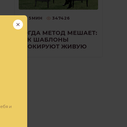
5
МИН
347426
КОГДА МЕТОД МЕШАЕТ:
КАК ШАБЛОНЫ
БЛОКИРУЮТ ЖИВУЮ
РАБОТУ С КЛИЕНТОМ
ие
ром
себя и
!