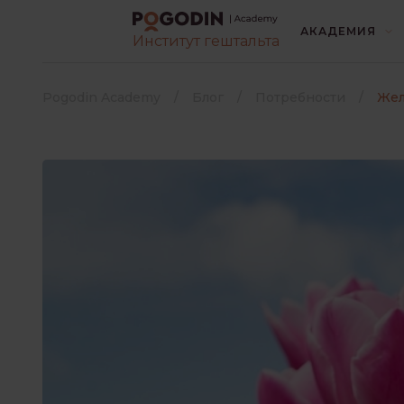
АКАДЕМИЯ
Институт гештальта
ВСЕ
БЕЗ РУБРИК
Pogodin Academy
Блог
Потребности
Жел
ИНТЕРЕСНО О ПСИХОЛОГИ
КОНТАКТ С ЛЮДЬМИ
Выберите язык книги
*
ЛИТЕРАТУРА
Русский
Украинский
ПОТРЕБНОСТИ