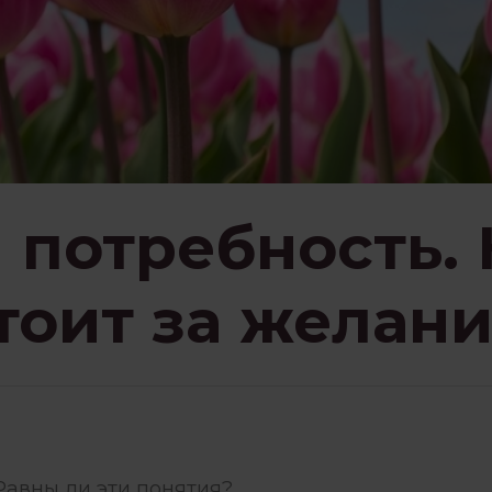
ЗНАВАНИЕ
ПСИХОЛОГИЯ
НИЕМ
РАБОТА С ПСИХОЛОГОМ
СЕМЬЯ И ДЕТИ
СТРАХИ
 потребность. 
стоит за желан
ЗБЫТКА
ЧУВСТВА
Равны ли эти понятия?