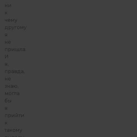
ни
к
чему
другому
я
не
пришла.
И
я,
правда,
не
знаю,
могла
бы
я
прийти
к
такому