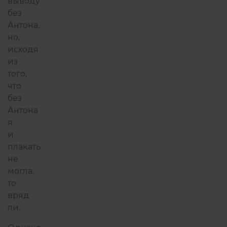
выводу
без
Антона,
но,
исходя
из
того,
что
без
Антона
я
и
плакать
не
могла,
то
вряд
ли.