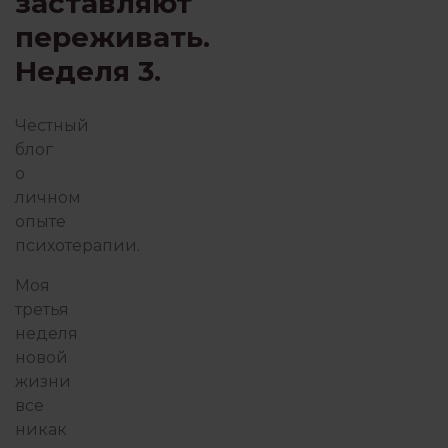
заставляют
переживать.
ПРИСУТСТВИЕ И ОСОЗНАВАНИ
Неделя 3.
ПСИХОТЕРАПИЯ ПЕРЕЖИВАНИЕМ
Честный
блог
о
РОБОТА З ПСИХОЛОГОМ
личном
опыте
психотерапии
.
ФИЛОСОФИЯ ИЗБЫТКА
Моя
третья
неделя
новой
жизни
все
никак