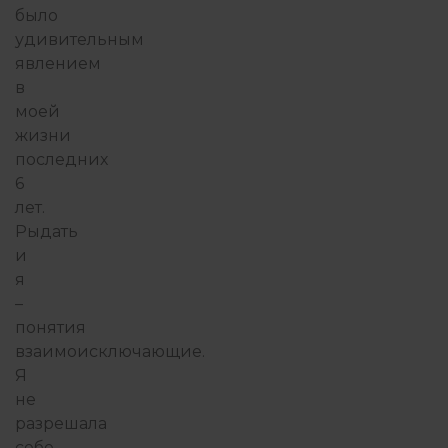
было
удивительным
явлением
в
моей
жизни
последних
6
лет.
Рыдать
и
я
–
понятия
взаимоисключающие.
Я
не
разрешала
себе