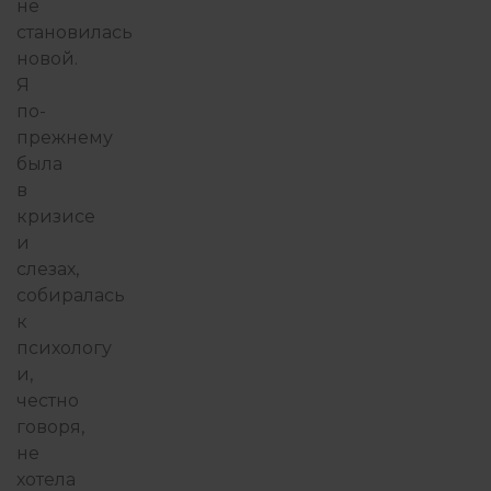
не
становилась
новой.
Я
по-
прежнему
была
в
кризисе
и
слезах,
собиралась
к
психологу
и,
честно
говоря,
не
хотела