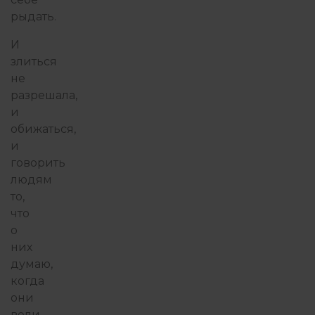
рыдать.
И
злиться
не
разрешала,
и
обижаться,
и
говорить
людям
то,
что
о
них
думаю,
когда
они
вели