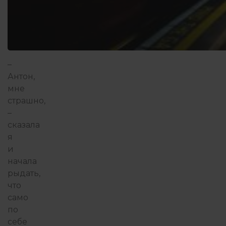
–
Антон,
мне
страшно,
–
сказала
я
и
начала
рыдать,
что
само
по
себе