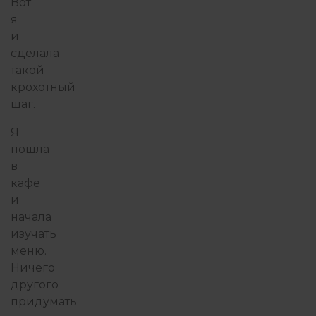
Вот
я
и
сделала
такой
крохотный
шаг.
Я
пошла
в
кафе
и
начала
изучать
меню.
Ничего
другого
придумать