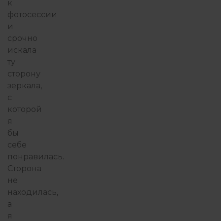
к
фотосессии
и
ФИЛОСОФИЯ ИЗБЫТКА
срочно
искала
ту
сторону
зеркала,
с
которой
я
бы
себе
понравилась.
Сторона
не
находилась,
а
я