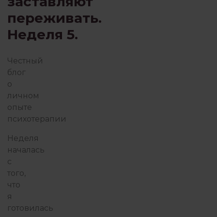
заставляют
переживать.
ПОИСК СЕБЯ
ПОТ
Неделя 5.
ПРАКТИКА ГЕШТАЛЬТ-ТЕРА
Честный
блог
о
ПРИСУТСТВИЕ И ОСОЗНАВАНИЕ
личном
опыте
психотерапии
ПСИХОТЕРАПИЯ ПЕРЕЖИВА
Неделя
началась
с
РАБОТА С ПСИХОЛОГОМ
РОБ
того,
что
я
готовилась
СЕМЬЯ И ДЕТИ