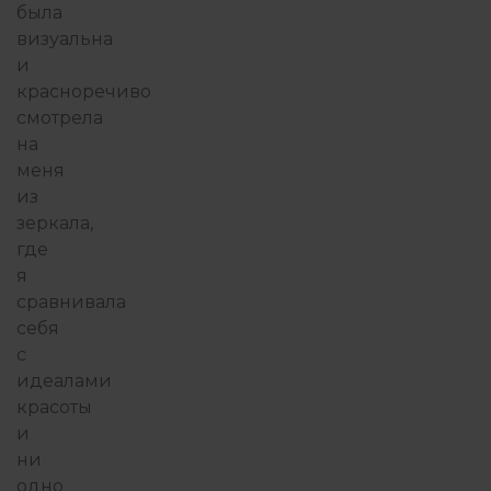
была
визуальна
и
красноречиво
смотрела
на
меня
из
зеркала,
где
я
сравнивала
себя
с
идеалами
красоты
и
ни
одно