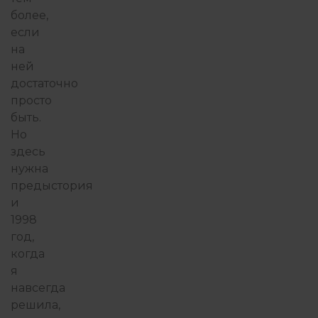
более,
если
на
ней
достаточно
просто
быть.
Но
здесь
нужна
предыстория
и
1998
год,
когда
я
навсегда
решила,