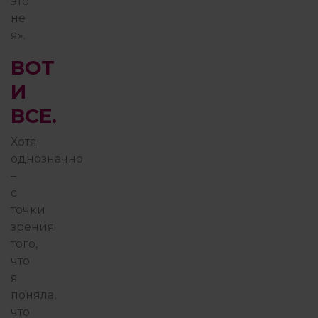
это
не
я».
ВОТ
И
ВСЕ.
Хотя
однозначно
–
с
точки
зрения
того,
что
я
поняла,
что