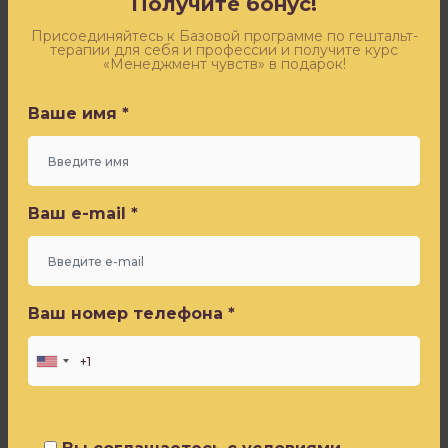
Получите бонус!
новыми
Оставьте заявку - и получите бесплатный доступ к
концепциями,
эфиру «Синдром самозванца» от Игоря Погодина
Присоединяйтесь к Базовой программе по гештальт-
терапии для себя и профессии и получите курс
а
«Менеджмент чувств» в подарок!
вы
Ваше имя *
останетесь
Ваше имя *
там
же,
где
Ваш e-mail *
были
Ваш e-mail *
вчера.
Что-
Ваш номер телефона *
то
такое
Ваш номер телефона *
со
мной
и
произошло,
Вы соглашаетесь с условиями
когда
Политики конфиденциальности