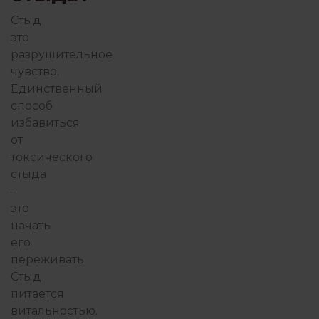
Стыд
это
ФИЛОСОФИЯ ИЗБЫТКА
разрушительное
чувство.
Единственный
способ
избавиться
от
токсического
стыда
–
это
начать
его
переживать.
Стыд
питается
витальностью
.