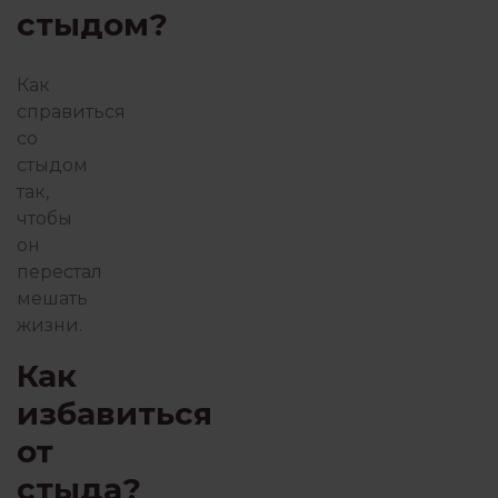
стыдом?
ПОИСК СЕБЯ
ПОТ
Как
справиться
ПРАКТИКА ГЕШТАЛЬТ-ТЕРА
со
стыдом
так,
ПРИСУТСТВИЕ И ОСОЗНАВАНИЕ
чтобы
он
перестал
мешать
ПСИХОТЕРАПИЯ ПЕРЕЖИВА
жизни.
Как
РАБОТА С ПСИХОЛОГОМ
РОБ
избавиться
от
СЕМЬЯ И ДЕТИ
стыда?