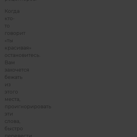
Когда
кто-
то
говорит
«ты
красивая»
остановитесь.
Вам
захочется
бежать
из
этого
места,
проигнорировать
эти
слова,
быстро
перевести