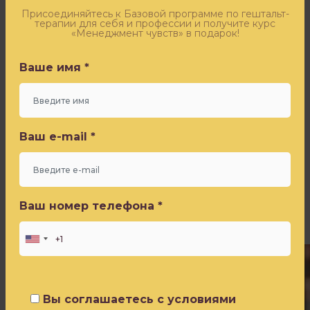
Оставьте заявку - и получите бесплатный доступ к
благодарности
эфиру «Синдром самозванца» от Игоря Погодина
Присоединяйтесь к Базовой программе по гештальт-
терапии для себя и профессии и получите курс
больше,
«Менеджмент чувств» в подарок!
стыда
Ваше имя *
меньше
Ваше имя *
и
получается
некий
Ваш e-mail *
коктейль,
Ваш e-mail *
в
котором
выносимо
Ваш номер телефона *
и
Ваш номер телефона *
полезно
находиться.
Вы соглашаетесь с условиями
Политики конфиденциальности
Вы соглашаетесь с условиями