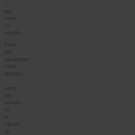
–
вы
чего-
то
хотите.
Если
вы
зададите
себе
вопрос
–
чего
вы
хотите,
то
в
какой-
то