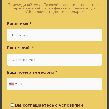
Оставьте заявку - и получите бесплатный доступ к
эфиру «Синдром самозванца» от Игоря Погодина
Присоединяйтесь к Базовой программе по гештальт-
границ?
терапии для себя и профессии и получите курс
–
«Менеджмент чувств» в подарок!
Ваше имя *
был
задан
Ваше имя *
вопрос
в
одном
Ваш e-mail *
из
Ваш e-mail *
тех
же
эфиров
Ваш номер телефона *
вторника.
Ваш номер телефона *
Различить
можно
на
уровне
Вы соглашаетесь с условиями
здравого
Политики конфиденциальности
Вы соглашаетесь с условиями
смысла.