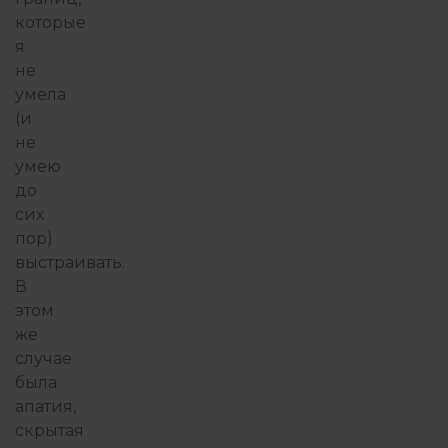
которые
я
не
умела
(и
не
умею
до
сих
пор)
выстраивать.
В
этом
же
случае
была
апатия,
скрытая