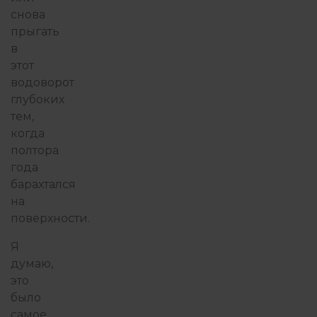
снова
прыгать
в
этот
водоворот
глубоких
тем,
когда
полтора
года
барахтался
на
поверхности.
Я
думаю,
это
было
самое