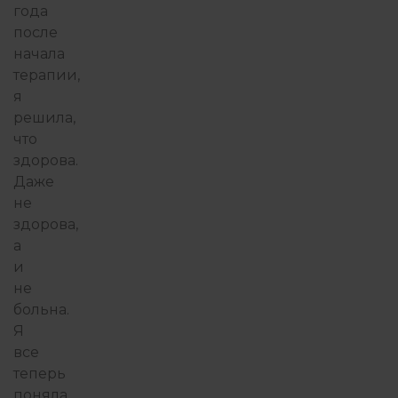
года
после
начала
ФИЛОСОФИЯ ИЗБЫТКА
терапии,
я
решила,
что
здорова.
Даже
не
здорова,
а
и
не
больна.
Я
все
теперь
поняла,