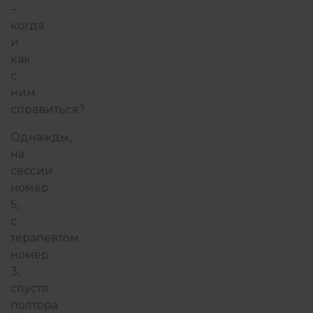
–
когда
ПОИСК СЕБЯ
ПОТ
и
как
с
ПРАКТИКА ГЕШТАЛЬТ-ТЕРА
ним
справиться?
ПРИСУТСТВИЕ И ОСОЗНАВАНИЕ
Однажды,
на
сессии
номер
ПСИХОТЕРАПИЯ ПЕРЕЖИВА
5,
с
терапевтом
РАБОТА С ПСИХОЛОГОМ
РОБ
номер
3,
спустя
СЕМЬЯ И ДЕТИ
полтора