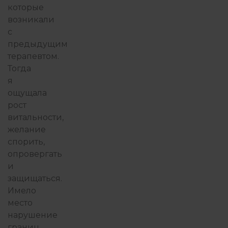
которые
возникали
с
предыдущим
терапевтом.
Тогда
я
ощущала
рост
витальности,
желание
спорить,
опровергать
и
защищаться.
Имело
место
нарушение
границ,