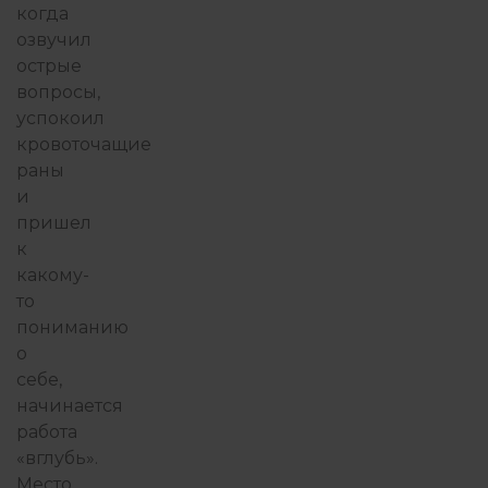
когда
озвучил
острые
вопросы,
успокоил
кровоточащие
раны
и
пришел
к
какому-
то
пониманию
о
себе,
начинается
работа
«вглубь».
Место,