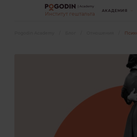
АКАДЕМИЯ
Институт гештальта
ВСЕ
БЕЗ РУБРИК
Pogodin Academy
Блог
Отношения
Псих
ИНТЕРЕСНО О ПСИХОЛОГИ
КОНТАКТ С ЛЮДЬМИ
Выберите язык книги
*
ЛИТЕРАТУРА
Русский
Украинский
ПОТРЕБНОСТИ