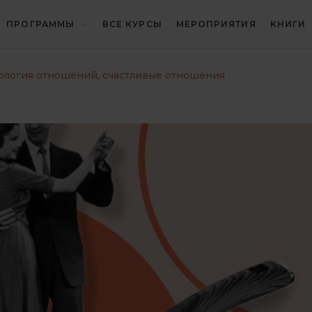
ПРОГРАММЫ
ВСЕ КУРСЫ
МЕРОПРИЯТИЯ
КНИГИ
И
БЛИЦ
ГЕШТАЛЬТ
ология отношений, счастливые отношения
И
ИНТЕРЕСНО О ПСИХОЛОГИИ
КОНЦЕПЦИИ
КРИЗИСЫ И ТРАВМЫ
ОТНОШЕНИЯ
ПОИСК СЕБЯ
ПРАКТИКА ГЕШТАЛЬТ-ТЕРАПИИ