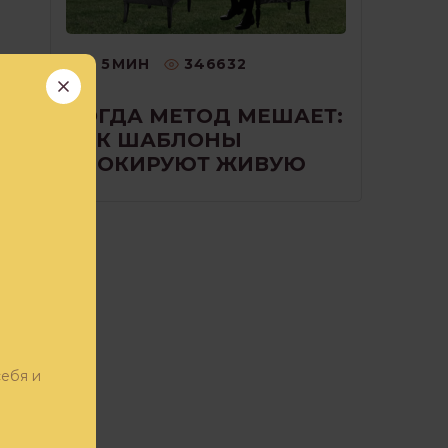
5
МИН
346632
КОГДА МЕТОД МЕШАЕТ:
КАК ШАБЛОНЫ
БЛОКИРУЮТ ЖИВУЮ
РАБОТУ С КЛИЕНТОМ
ие
ром
себя и
!