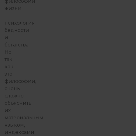
философии
жизни
–
психология
бедности
и
богатства.
Но
так
как
это
философии,
очень
сложно
объяснить
их
материальным
языком,
индексами