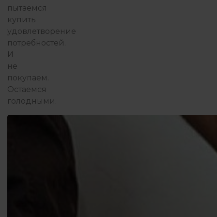
пытаемся
купить
удовлетворение
потребностей.
И
не
покупаем.
Остаемся
голодными.