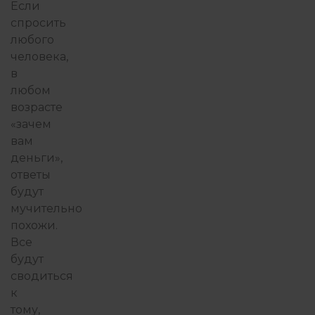
Если
спросить
ПРИСУТСТВИЕ И ОСОЗНАВАНИЕ
любого
человека,
в
ПСИХОТЕРАПИЯ ПЕРЕЖИВАНИЕМ
любом
возрасте
«зачем
РОБОТА З ПСИХОЛОГОМ
С
вам
деньги»,
ответы
будут
ФИЛОСОФИЯ ИЗБЫТКА
мучительно
похожи.
Все
будут
сводиться
к
тому,