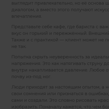
выглядит привлекательно, но её основа 
диалогом, а вместо этого получают иску
впечатления.
Представьте себе кафе, где бариста с ва
вкус он горький и пережжённый. Внешний 
Также и с практикой — клиент может не пон
не так.
Попытка скрыть неуверенность за идеал
напряжения. Это как натягивать струну д
внутри накапливается давление. Любое о
почву из-под ног.
Люди приходят за настоящим опытом, а не
свои сомнения или признаться в ошибках,
сами и создали. Это словно рисовать крас
изобразить. Поначалу кажется, что чем б