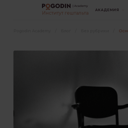
АКАДЕМИЯ
Институт гештальта
ВСЕ
БЕЗ РУБРИК
Pogodin Academy
Блог
Без рубрики
Осн
ИНТЕРЕСНО О ПСИХОЛОГИ
КОНТАКТ С ЛЮДЬМИ
Выберите язык книги
*
ЛИТЕРАТУРА
Русский
Украинский
ПОТРЕБНОСТИ