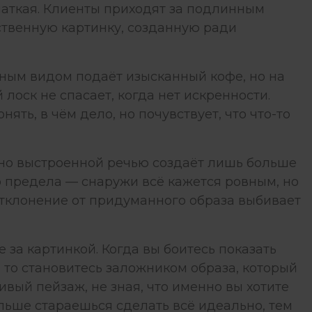
шаткая. Клиенты приходят за подлинным
сственную картинку, созданную ради
жным видом подаёт изысканный кофе, но на
лоск не спасает, когда нет искренности.
ять, в чём дело, но почувствует, что что-то
ьно выстроенной речью создаёт лишь больше
о предела — снаружи всё кажется ровным, но
тклонение от придуманного образа выбивает
 за картинкой. Когда вы боитесь показать
 то становитесь заложником образа, который
ивый пейзаж, не зная, что именно вы хотите
ольше стараешься сделать всё идеально, тем