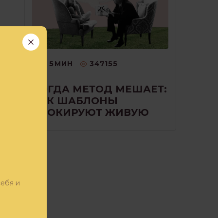
5
МИН
347155
КОГДА МЕТОД МЕШАЕТ:
ие
КАК ШАБЛОНЫ
БЛОКИРУЮТ ЖИВУЮ
РАБОТУ С КЛИЕНТОМ
ром
себя и
!