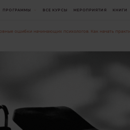
ПРОГРАММЫ
ВСЕ КУРСЫ
МЕРОПРИЯТИЯ
КНИГИ
И
БЛИЦ
ГЕШТАЛЬТ
овные ошибки начинающих психологов. Как начать практи
И
ИНТЕРЕСНО О ПСИХОЛОГИИ
КОНЦЕПЦИИ
КРИЗИСЫ И ТРАВМЫ
ОТНОШЕНИЯ
ПОИСК СЕБЯ
ПРАКТИКА ГЕШТАЛЬТ-ТЕРАПИИ