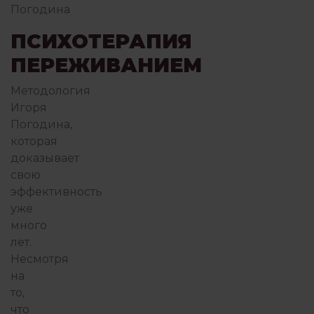
Погодина
ПОИСК СЕБЯ
ПОТ
ПСИХОТЕРАПИЯ
ПЕРЕЖИВАНИЕМ
ПРАКТИКА ГЕШТАЛЬТ-ТЕРА
Методология
Игоря
Погодина
,
ПРИСУТСТВИЕ И ОСОЗНАВАНИЕ
которая
доказывает
свою
эффективность
ПСИХОТЕРАПИЯ ПЕРЕЖИВА
уже
много
лет.
РАБОТА С ПСИХОЛОГОМ
РОБ
Несмотря
на
то,
СЕМЬЯ И ДЕТИ
что