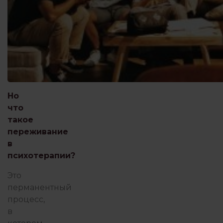
Но
что
такое
переживание
в
психотерапии?
Это
перманентный
процесс,
в