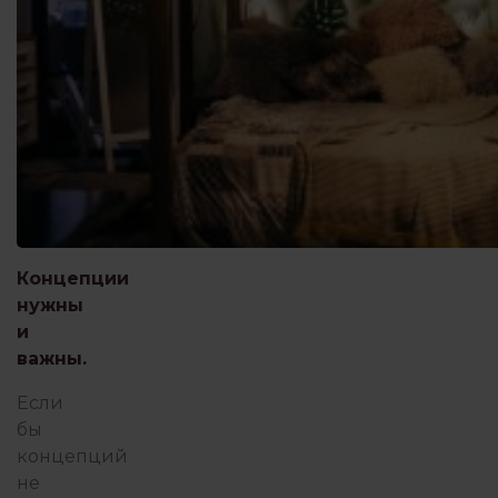
Концепции
нужны
и
важны.
Если
бы
концепций
не