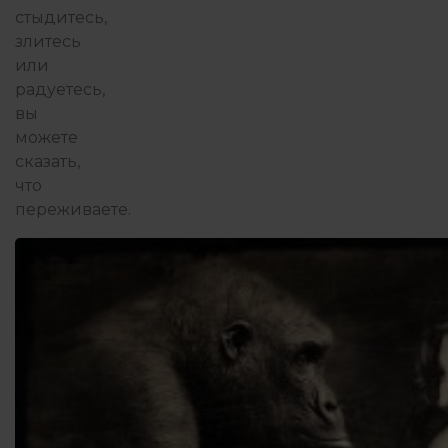
стыдитесь,
злитесь
или
радуетесь,
вы
можете
сказать,
что
переживаете.