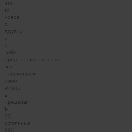
что-
то
новое
о
других
и
о
себе.
Среднестатистически,
мы
переживаем
свою
жизнь
в
пределах
1-
2%,
остальные
99%