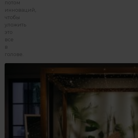
потом
инноваций,
чтобы
уложить
это
все
в
голове.