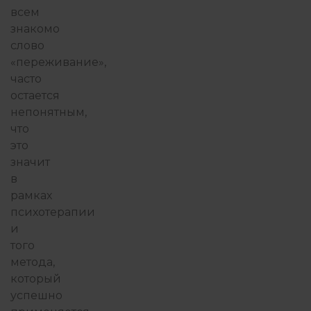
всем
знакомо
ФИЛОСОФИЯ ИЗБЫТКА
слово
«переживание»,
часто
остается
непонятным,
что
это
значит
в
рамках
психотерапии
и
того
метода,
который
успешно