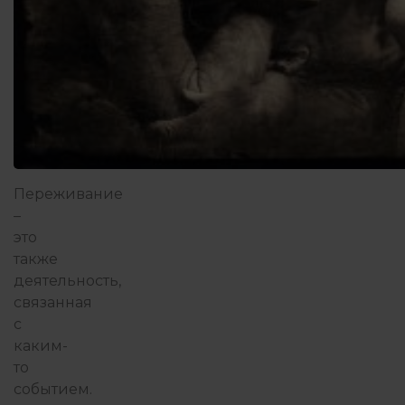
Переживание
–
это
также
деятельность,
связанная
с
каким-
то
событием.