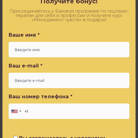
Получите бонус!
всей
Оставьте заявку - и получите бесплатный доступ к
свободой,
эфиру «Синдром самозванца» от Игоря Погодина
Присоединяйтесь к Базовой программе по гештальт-
которая
терапии для себя и профессии и получите курс
«Менеджмент чувств» в подарок!
может
Ваше имя *
у
Ваше имя *
вас
быть.
Ваш e-mail *
У
переживания
Ваш e-mail *
есть
2
вектора
Ваш номер телефона *
–
Ваш номер телефона *
творческий
и
адаптационный.
Адаптационный
Вы соглашаетесь с условиями
–
Политики конфиденциальности