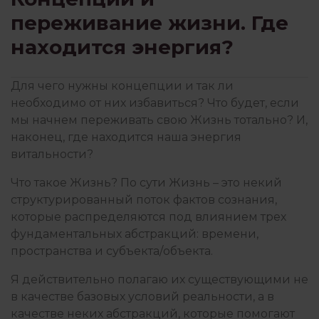
переживание жизни. Где
КОНЦЕПЦИИ
находится энергия?
КРИЗИСЫ И ТРАВМЫ
Для чего нужны концепции и так ли
необходимо от них избавиться? Что будет, если
мы начнем переживать свою Жизнь тотально? И,
наконец, где находится наша энергия
ЛИТЕРАТУРА
витальности
?
Что такое Жизнь? По сути Жизнь – это некий
ОТНОШЕНИЯ
структурированный поток фактов сознания,
которые распределяются под влиянием трех
фундаментальных абстракций: времени,
ПОИСК СЕБЯ
пространства и субъекта/объекта.
Я действительно полагаю их существующими не
в качестве базовых условий реальности, а в
ПОТРЕБНОСТИ
качестве неких абстракций, которые помогают