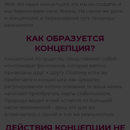
РОБОТА З ПСИХОЛОГОМ
Мол, это наши концепции, это мы их создали, и
мы переживаем свою Жизнь. На самом же деле
и концепции, и переживание суть природы
реальности.
СЕМЬЯ И ДЕТИ
КАК ОБРАЗУЕТСЯ
КОНЦЕПЦИЯ?
СТРАХИ
Концепции по существу представляют собой
конгломерат феноменов, которые жестко
ФИЛОСОФИЯ ИЗБЫТКА
привязаны друг к другу. Поэтому если вы
прибегаете к концепции как средству
регулирования потока сознания, то ваша жизнь
начинает приобретать черты стабильности.
ЧУВСТВА
Природа вещей в ней остается по большей
части неизменной – день ото дня вы
встречаетесь с одной и той же реальностью.
ДЕЙСТВИЯ КОНЦЕПЦИИ НЕ