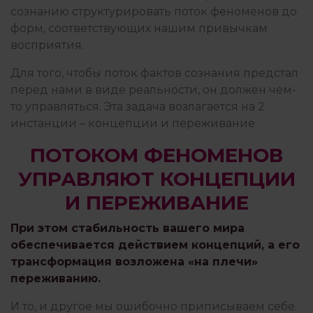
сознанию структурировать поток феноменов до
форм, соответствующих нашим привычкам
ПРАКТИКА ГЕШТАЛЬТ-ТЕРАПИИ
восприятия.
Для того, чтобы поток фактов сознания предстал
перед нами в виде реальности, он должен чем-
ПРИСУТСТВИЕ И ОСОЗНАВАНИЕ
то управляться. Эта задача возлагается на 2
инстанции – концепции и переживание.
ПОТОКОМ ФЕНОМЕНОВ
ПСИХОЛОГИЯ
УПРАВЛЯЮТ КОНЦЕПЦИИ
И ПЕРЕЖИВАНИЕ
ПСИХОТЕРАПИЯ ПЕРЕЖИВАНИЕМ
При этом стабильность вашего мира
обеспечивается действием концепций, а его
трансформация возложена «на плечи»
РАБОТА С ПСИХОЛОГОМ
переживанию.
И то, и другое мы ошибочно приписываем себе.