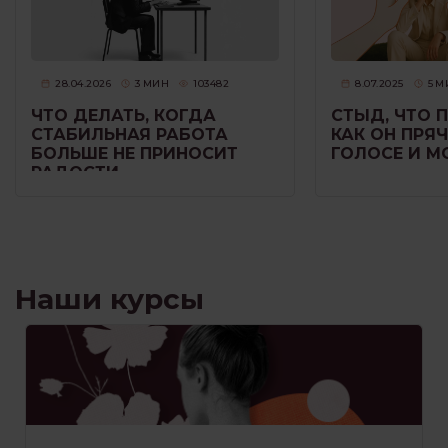
28.04.2026
3
МИН
103482
8.07.2025
5
М
ЧТО ДЕЛАТЬ, КОГДА
СТЫД, ЧТО 
СТАБИЛЬНАЯ РАБОТА
КАК ОН ПРЯЧ
БОЛЬШЕ НЕ ПРИНОСИТ
ГОЛОСЕ И 
РАДОСТИ
Наши курсы