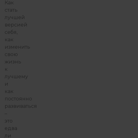
Как
стать
ПОТРЕБНОСТИ
ПРАКТИ
лучшей
версией
себя,
ПРИСУТСТВИЕ И ОСОЗНАВАНИЕ
как
изменить
свою
ПСИХОТЕРАПИЯ ПЕРЕЖИВАНИЕМ
жизнь
к
лучшему
и
РОБОТА З ПСИХОЛОГОМ
как
постоянно
развиваться
СТРАХИ
ФИЛОСОФИЯ ИЗБЫ
–
это
едва
ли