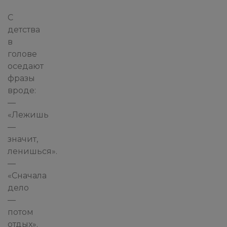
С
детства
в
голове
оседают
фразы
вроде:
—
«Лежишь
—
значит,
ленишься».
—
«Сначала
дело
—
потом
отдых».