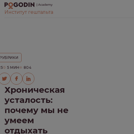
Институт гештальта
ВСЕ
БЕЗ РУБРИКИ
Pogodin Academy
Блог
Без рубрики
Хрониче
ИНТЕРЕСНО О ПСИХОЛОГИИ
 РУБРИКИ
25
5
МИН
804
КОНТАКТ С ЛЮДЬМИ
КО
Хроническая
Выберите язык книги
*
усталость:
ЛИТЕРАТУРА
ОТ
Русский
Украинский
почему мы не
умеем
ПОТРЕБНОСТИ
отдыхать