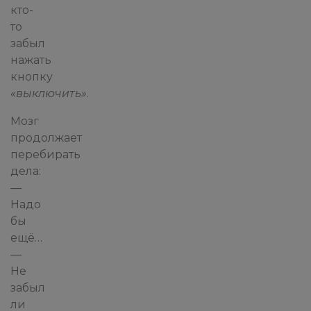
кто-
то
забыл
нажать
кнопку
«выключить»
.
Мозг
продолжает
перебирать
дела:
—
Надо
бы
ещё…
—
Не
забыл
ли