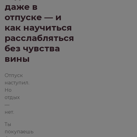
даже в
ПРИСУТСТВИЕ И ОСОЗНАВА
отпуске — и
как научиться
ПСИХОТЕРАПИЯ ПЕРЕЖИВАНИЕМ
расслабляться
без чувства
вины
РОБОТА З ПСИХОЛОГОМ
Отпуск
наступил.
ФИЛОСОФИЯ ИЗБЫТК
Но
отдых
—
нет.
Ты
покупаешь