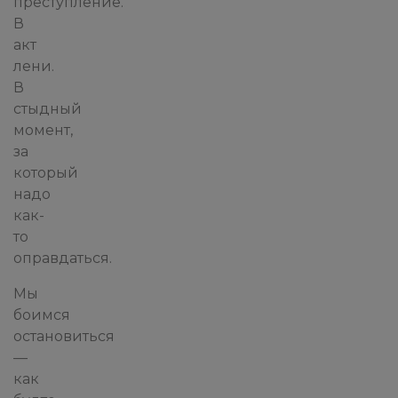
преступление.
В
акт
лени.
В
стыдный
момент,
за
который
надо
как-
то
оправдаться.
Мы
боимся
остановиться
—
как