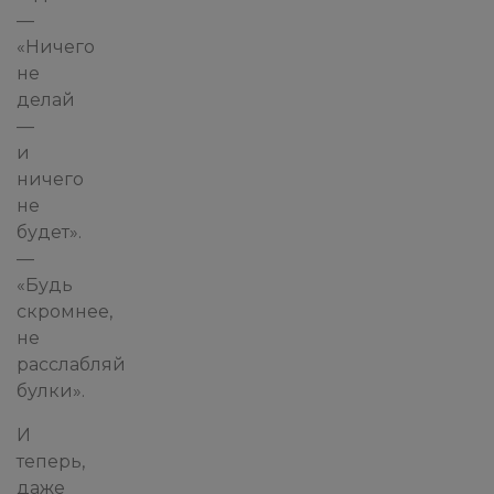
—
«Ничего
не
делай
—
и
ничего
не
будет».
—
«Будь
скромнее,
не
расслабляй
булки».
И
теперь,
даже