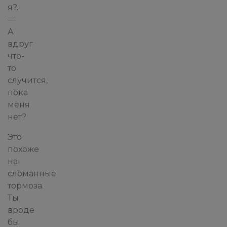
я?..
—
А
вдруг
что-
то
случится,
пока
меня
нет?
Это
похоже
на
сломанные
тормоза.
Ты
вроде
бы