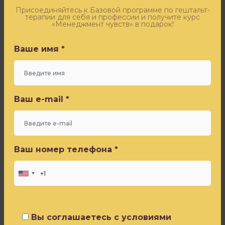
Оставьте заявку - и получите бесплатный доступ к
Закрытый
эфиру «Синдром самозванца» от Игоря Погодина
Присоединяйтесь к Базовой программе по гештальт-
терапии для себя и профессии и получите курс
гештальт,
«Менеджмент чувств» в подарок!
в
Ваше имя *
таком
Ваше имя *
случае,
может
выглядеть
Ваш e-mail *
и
Ваш e-mail *
как
приговор
–
я
Ваш номер телефона *
слишком
Ваш номер телефона *
не
уверен
в
себе,
потому
Вы соглашаетесь с условиями
что
Политики конфиденциальности
Вы соглашаетесь с условиями