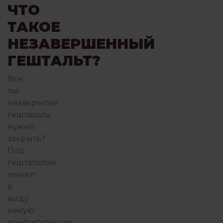
ЧТО
ПОИСК СЕБЯ
ПОТ
ТАКОЕ
НЕЗАВЕРШЕННЫЙ
ГЕШТАЛЬТ?
ПРАКТИКА ГЕШТАЛЬТ-ТЕРА
Все
ли
ПРИСУТСТВИЕ И ОСОЗНАВАНИЕ
незакрытые
гештальты
нужно
ПСИХОТЕРАПИЯ ПЕРЕЖИВА
закрыть?
Под
гештальтом
имеют
РАБОТА С ПСИХОЛОГОМ
РОБ
в
виду
некую
СЕМЬЯ И ДЕТИ
конфигурацию