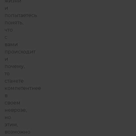
жизни
и
попытаетесь
понять,
что
с
вами
происходит
и
почему,
то
станете
компетентнее
в
своем
неврозе,
но
этим,
возможно