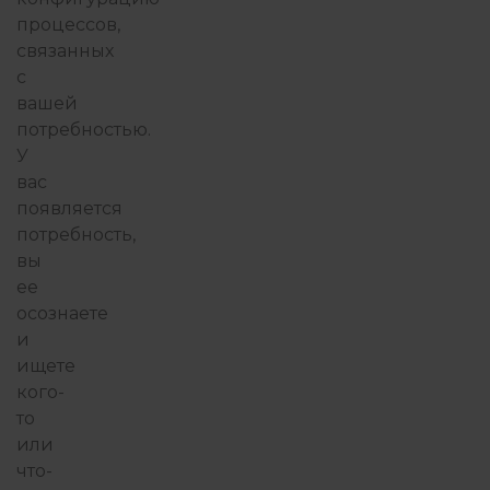
процессов,
связанных
ФИЛОСОФИЯ ИЗБЫТКА
с
вашей
потребностью.
У
вас
появляется
потребность,
вы
ее
осознаете
и
ищете
кого-
то
или
что-