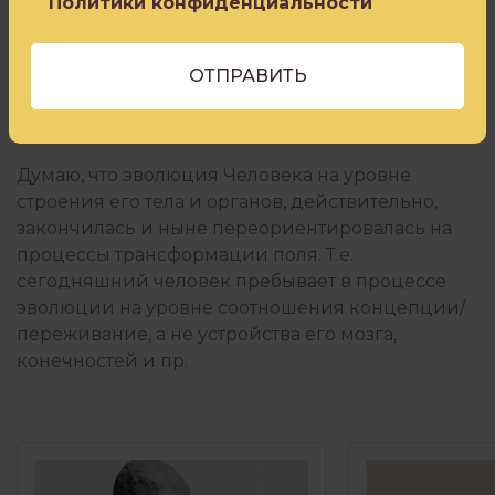
Политики конфиденциальности
начнут уничтожать друг друга. Уже сейчас сила
каждой концепции за исключением, пожалуй,
самых глобальных гораздо меньше, чем ранее. С
увеличением количества штаммов растет
устойчивость к ним людей.
Думаю, что эволюция Человека на уровне
строения его тела и органов, действительно,
закончилась и ныне переориентировалась на
процессы трансформации поля. Т.е.
сегодняшний человек пребывает в процессе
эволюции на уровне соотношения концепции/
переживание, а не устройства его мозга,
конечностей и пр.