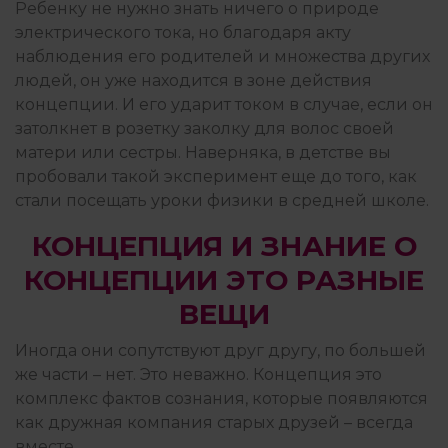
Ребенку не нужно знать ничего о природе
электрического тока, но благодаря акту
наблюдения его родителей и множества других
ПРАКТИКА ГЕШТАЛЬТ-ТЕРАПИИ
людей, он уже находится в зоне действия
концепции. И его ударит током в случае, если он
затолкнет в розетку заколку для волос своей
ПРИСУТСТВИЕ И ОСОЗНАВАНИЕ
матери или сестры. Наверняка, в детстве вы
пробовали такой эксперимент еще до того, как
стали посещать уроки физики в средней школе.
ПСИХОЛОГИЯ
КОНЦЕПЦИЯ И ЗНАНИЕ О
КОНЦЕПЦИИ ЭТО РАЗНЫЕ
ПСИХОТЕРАПИЯ ПЕРЕЖИВАНИЕМ
ВЕЩИ
Иногда они сопутствуют друг другу, по большей
же части – нет. Это неважно. Концепция это
РАБОТА С ПСИХОЛОГОМ
комплекс фактов сознания, которые появляются
как дружная компания старых друзей – всегда
вместе.