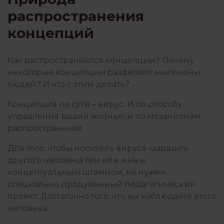
распространения
КОНЦЕПЦИИ
концепций
КРИЗИСЫ И ТРАВМЫ
Как распространяются концепции? Почему
некоторые концепции разделяют миллионы
людей? И что с этим делать?
ЛИТЕРАТУРА
Концепция по сути – вирус. И по способу
управления вашей жизнью и по механизмам
распространения.
ОТНОШЕНИЯ
Для того, чтобы носитель вируса «заразил»
другого человека тем или иным
концептуальным штаммом, не нужен
ПОИСК СЕБЯ
специально продуманный педагогический
проект. Достаточно того, что вы наблюдаете этого
человека.
ПОТРЕБНОСТИ