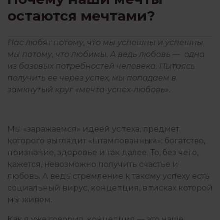
остаются мечтами?
КОНЦЕПЦИИ
Нас любят потому, что мы успешны и успешны
мы потому, что любимы. А ведь любовь — одна
КРИЗИСЫ И ТРАВМЫ
из базовых потребностей человека. Пытаясь
получить ее через успех, мы попадаем в
замкнутый круг «мечта-успех-любовь».
ЛИТЕРАТУРА
Мы «заражаемся» идеей успеха, предмет
ОТНОШЕНИЯ
которого выглядит «штампованным»: богатство,
признание, здоровье и так далее. То, без чего,
кажется, невозможно получить счастье и
ПОИСК СЕБЯ
любовь. А ведь стремление к такому успеху есть
социальный вирус, концепция, в тисках которой
мы живем.
ПОТРЕБНОСТИ
Как я уже говорил, концепция — это наше