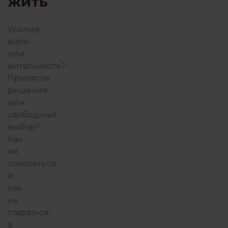
жить
ПОИСК СЕБЯ
ПОТ
Усилие
воли
или
ПРАКТИКА ГЕШТАЛЬТ-ТЕРА
витальность?
Принятое
решение
ПРИСУТСТВИЕ И ОСОЗНАВАНИЕ
или
свободный
выбор?
Как
ПСИХОТЕРАПИЯ ПЕРЕЖИВА
не
потеряться
и
РАБОТА С ПСИХОЛОГОМ
РОБ
как
не
стараться,
СЕМЬЯ И ДЕТИ
а