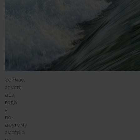
Сейчас,
спустя
два
года
я
по-
другому
смотрю
на