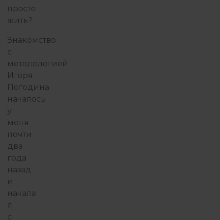
просто
жить?
ФИЛОСОФИЯ ИЗБЫТКА
Знакомство
с
методологией
Игоря
Погодина
началось
у
меня
почти
два
года
назад
и
начала
я
с